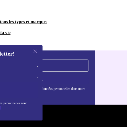
tous les types et marques
ta vie
letter!
S'inscrire
nformations sur l'utilisation des données personnelles dans notre
nfidentialité
.
es personnelles sont
é