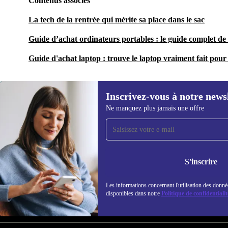
Contenus associés
La tech de la rentrée qui mérite sa place dans le sac
Guide d’achat ordinateurs portables : le guide complet de 
Guide d'achat laptop : trouve le laptop vraiment fait pour 
Inscrivez-vous à notre news
Ne manquez plus jamais une offre
Recevoir offres et infos de
refurbed par mail
Ne manquez plus aucune offre.
Retrouvez les i
S'inscrire
politique de co
Les informations concernant l'utilisation des donné
disponibles dans notre
Politique de confidentialit
REFURBED FRANCE - RETHINK NEW.