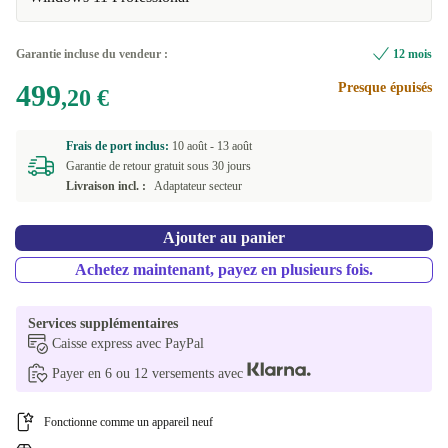
+16,80 €
FI (finlandais)
Garantie incluse du vendeur :
12 mois
499
Presque épuisés
FR (français)
,20 €
IT (italien)
Frais de port inclus:
10 août -
13 août
Garantie de retour gratuit sous 30 jours
ND (nordique)
Livraison incl. :
Adaptateur secteur
NL (néerlandais)
Ajouter au panier
Achetez maintenant, payez en plusieurs fois.
PL (polonais)
PT (portugais)
Services supplémentaires
Caisse express avec PayPal
SI (slovène)
Payer en 6 ou 12 versements avec
US (anglais américain)
Fonctionne comme un appareil neuf