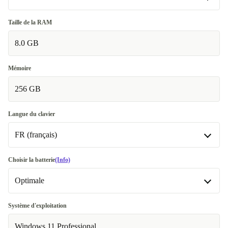
Bien
Taille de la RAM
8.0 GB
Très bien
+28,32 €
Mémoire
256 GB
Langue du clavier
FR (français)
BE (belge)
Choisir la batterie
(Info)
Optimale
CZ (tchèque)
DE (allemand)
Optimale
Système d'exploitation
Windows 11 Professional
ES (espagnol)
Neuve