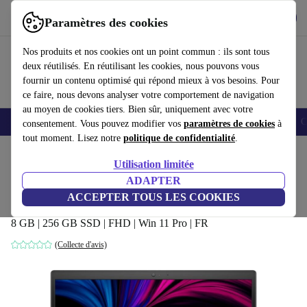
Télécharger l'application
Télécharger
Paramètres des cookies
Utilisez refurbed rapidement et facilement
Nos produits et nos cookies ont un point commun : ils sont tous
deux réutilisés. En réutilisant les cookies, nous pouvons vous
fournir un contenu optimisé qui répond mieux à vos besoins. Pour
ce faire, nous devons analyser votre comportement de navigation
au moyen de cookies tiers. Bien sûr, uniquement avec votre
Smartphones
Laptops
Tablettes
Montres connectées
Accessoires
C
consentement. Vous pouvez modifier vos
paramètres de cookies
à
tout moment. Lisez notre
politique de confidentialité
.
Accueil
Produits
Ordinateurs portables
Ordinateurs portables Dell
Utilisation limitée
ADAPTER
Dell Latitude 3520 | i3-1125G4 |
ACCEPTER TOUS LES COOKIES
15.6"
499
,20 €
8 GB | 256 GB SSD | FHD | Win 11 Pro | FR
(Collecte d'avis)