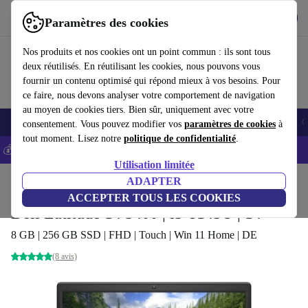
Télécharger l'application
Télécharger
Paramètres des cookies
Utilisez refurbed rapidement et facilement
Nos produits et nos cookies ont un point commun : ils sont tous
deux réutilisés. En réutilisant les cookies, nous pouvons vous
fournir un contenu optimisé qui répond mieux à vos besoins. Pour
ce faire, nous devons analyser votre comportement de navigation
au moyen de cookies tiers. Bien sûr, uniquement avec votre
Smartphones
Laptops
Tablettes
Montres connectées
Accessoires
C
consentement. Vous pouvez modifier vos
paramètres de cookies
à
tout moment. Lisez notre
politique de confidentialité
.
💰-5% EXTRA sur les iPhones – Code: IPHONEDEAL -
CGV
Utilisation limitée
Accueil
Produits
Ordinateurs portables
ADAPTER
Ordinateurs portables Dell
ACCEPTER TOUS LES COOKIES
Dell Latitude 14 3400 | i3-8145U | 14"
8 GB | 256 GB SSD | FHD | Touch | Win 11 Home | DE
(8 avis)