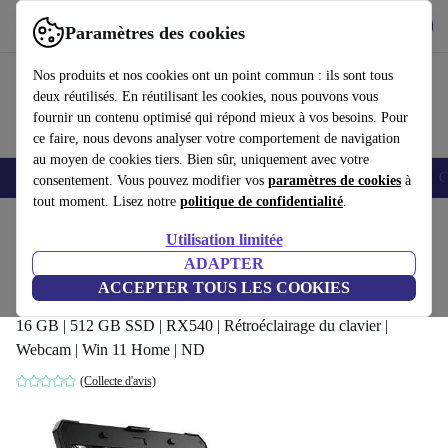
Télécharger l'application
Télécharger
Paramètres des cookies
Utilisez refurbed rapidement et facilement
Nos produits et nos cookies ont un point commun : ils sont tous
deux réutilisés. En réutilisant les cookies, nous pouvons vous
fournir un contenu optimisé qui répond mieux à vos besoins. Pour
ce faire, nous devons analyser votre comportement de navigation
au moyen de cookies tiers. Bien sûr, uniquement avec votre
Smartphones
Laptops
Tablettes
Montres connectées
Accessoires
C
consentement. Vous pouvez modifier vos
paramètres de cookies
à
tout moment. Lisez notre
politique de confidentialité
.
Accueil
Produits
Ordinateurs portables
Ordinateurs portables Dell
Utilisation limitée
ADAPTER
Dell Latitude 5424 Rugged | i7-8650U |
ACCEPTER TOUS LES COOKIES
14"
16 GB | 512 GB SSD | RX540 | Rétroéclairage du clavier |
Webcam | Win 11 Home | ND
(Collecte d'avis)