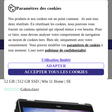
Télécharger l'application
Télécharger
Paramètres des cookies
Utilisez refurbed rapidement et facilement
Nos produits et nos cookies ont un point commun : ils sont tous
deux réutilisés. En réutilisant les cookies, nous pouvons vous
fournir un contenu optimisé qui répond mieux à vos besoins. Pour
ce faire, nous devons analyser votre comportement de navigation
au moyen de cookies tiers. Bien sûr, uniquement avec votre
Smartphones
Laptops
Tablettes
Montres connectées
Accessoires
C
consentement. Vous pouvez modifier vos
paramètres de cookies
à
tout moment. Lisez notre
politique de confidentialité
.
Accueil
Produits
Ordinateurs portables
Ordinateurs portables Dell
Utilisation limitée
ADAPTER
Dell Inspiron 17 7773 2-in-1 | i5-8250U |
ACCEPTER TOUS LES COOKIES
17.3-pouces
12 GB | 512 GB SSD | Win 11 Home | SE
(Collecte d'avis)