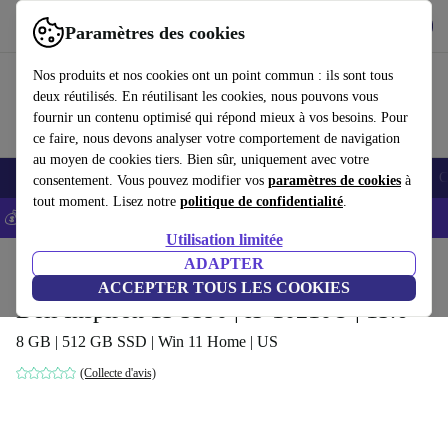
Télécharger l'application
Télécharger
Paramètres des cookies
Utilisez refurbed rapidement et facilement
Nos produits et nos cookies ont un point commun : ils sont tous
deux réutilisés. En réutilisant les cookies, nous pouvons vous
fournir un contenu optimisé qui répond mieux à vos besoins. Pour
ce faire, nous devons analyser votre comportement de navigation
au moyen de cookies tiers. Bien sûr, uniquement avec votre
Smartphones
Laptops
Tablettes
Montres connectées
Accessoires
C
consentement. Vous pouvez modifier vos
paramètres de cookies
à
tout moment. Lisez notre
politique de confidentialité
.
💰-5% EXTRA sur les iPhones – Code: IPHONEDEAL -
CGV
Utilisation limitée
Accueil
Produits
Ordinateurs portables
ADAPTER
Ordinateurs portables Dell
ACCEPTER TOUS LES COOKIES
Dell Inspiron 15 5590 | i5-10210U | 15.6"
8 GB | 512 GB SSD | Win 11 Home | US
(Collecte d'avis)