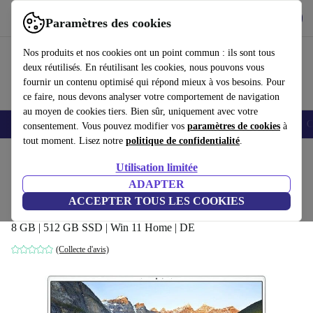
Télécharger l'application
Télécharger
Paramètres des cookies
Utilisez refurbed rapidement et facilement
Nos produits et nos cookies ont un point commun : ils sont tous
deux réutilisés. En réutilisant les cookies, nous pouvons vous
fournir un contenu optimisé qui répond mieux à vos besoins. Pour
ce faire, nous devons analyser votre comportement de navigation
au moyen de cookies tiers. Bien sûr, uniquement avec votre
Smartphones
Laptops
Tablettes
Montres connectées
Accessoires
C
consentement. Vous pouvez modifier vos
paramètres de cookies
à
tout moment. Lisez notre
politique de confidentialité
.
Accueil
Produits
Ordinateurs portables
Ordinateurs portables Dell
Utilisation limitée
ADAPTER
Dell Inspiron 15 5505 | Ryzen 5 4500U |
ACCEPTER TOUS LES COOKIES
15.6"
8 GB | 512 GB SSD | Win 11 Home | DE
(Collecte d'avis)