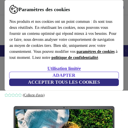
Télécharger l'application
Télécharger
Paramètres des cookies
Utilisez refurbed rapidement et facilement
Nos produits et nos cookies ont un point commun : ils sont tous
deux réutilisés. En réutilisant les cookies, nous pouvons vous
fournir un contenu optimisé qui répond mieux à vos besoins. Pour
ce faire, nous devons analyser votre comportement de navigation
au moyen de cookies tiers. Bien sûr, uniquement avec votre
Smartphones
Laptops
Tablettes
Montres connectées
Accessoires
C
consentement. Vous pouvez modifier vos
paramètres de cookies
à
tout moment. Lisez notre
politique de confidentialité
.
Accueil
Produits
Ordinateurs portables
Ordinateurs portables Dell
Utilisation limitée
ADAPTER
Dell Inspiron 15 3520 | i7-1255U | 15.6"
ACCEPTER TOUS LES COOKIES
16 GB | 512 GB SSD | FHD | Win 11 Pro | DE
(Collecte d'avis)