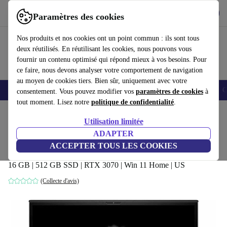
Télécharger l'application
Télécharger
Paramètres des cookies
Utilisez refurbed rapidement et facilement
Nos produits et nos cookies ont un point commun : ils sont tous
deux réutilisés. En réutilisant les cookies, nous pouvons vous
fournir un contenu optimisé qui répond mieux à vos besoins. Pour
ce faire, nous devons analyser votre comportement de navigation
au moyen de cookies tiers. Bien sûr, uniquement avec votre
Smartphones
Laptops
Tablettes
Montres connectées
Accessoires
C
consentement. Vous pouvez modifier vos
paramètres de cookies
à
tout moment. Lisez notre
politique de confidentialité
.
Accueil
Produits
Ordinateurs portables
Ordinateurs portables Dell
Utilisation limitée
ADAPTER
Dell Alienware M17 R3 | i7-10870H |
ACCEPTER TOUS LES COOKIES
17.3-pouces
16 GB | 512 GB SSD | RTX 3070 | Win 11 Home | US
(Collecte d'avis)