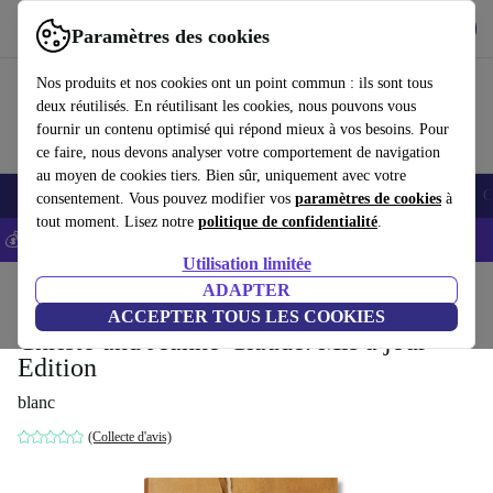
Télécharger l'application
Télécharger
Paramètres des cookies
Utilisez refurbed rapidement et facilement
Nos produits et nos cookies ont un point commun : ils sont tous
deux réutilisés. En réutilisant les cookies, nous pouvons vous
fournir un contenu optimisé qui répond mieux à vos besoins. Pour
ce faire, nous devons analyser votre comportement de navigation
au moyen de cookies tiers. Bien sûr, uniquement avec votre
Smartphones
Laptops
Tablettes
Montres connectées
Accessoires
C
consentement. Vous pouvez modifier vos
paramètres de cookies
à
tout moment. Lisez notre
politique de confidentialité
.
💰-5% EXTRA sur les iPhones – Code: IPHONEDEAL -
CGV
Utilisation limitée
Accueil
Produits
Ménage
Meubles
ADAPTER
ACCEPTER TOUS LES COOKIES
Christo and Jeanne-Claude. Mis à jour
Edition
blanc
(Collecte d'avis)