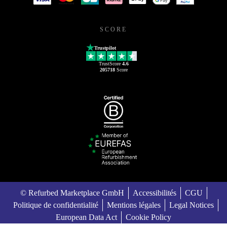
SCORE
Trustpilot
TrustScore
4.6
205718
Score
© Refurbed Marketplace GmbH
Accessibilités
CGU
Politique de confidentialité
Mentions légales
Legal Notices
European Data Act
Cookie Policy