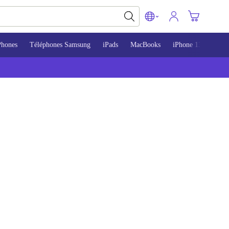
Phones
Téléphones Samsung
iPads
MacBooks
iPhone 13
iPho