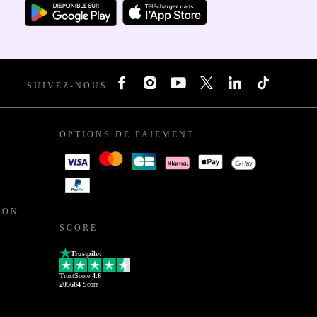
SUIVEZ-NOUS
OPTIONS DE PAIEMENT
ION
SCORE
Trustpilot
TrustScore
4.6
205684
Score