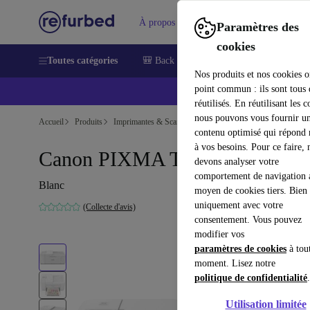
À propos
Aide
Paramètres des
cookies
Toutes catégories
🎒 Back to school
Smartphones
Lapt
Nos produits et nos cookies o
point commun : ils sont tous
réutilisés. En réutilisant les c
nous pouvons vous fournir u
Accueil
Produits
Imprimantes & Scanners
contenu optimisé qui répond
à vos besoins. Pour ce faire, 
Canon PIXMA TR4551
devons analyser votre
comportement de navigation 
Blanc
moyen de cookies tiers. Bien 
uniquement avec votre
(Collecte d'avis)
consentement. Vous pouvez
modifier vos
paramètres de cookies
à tou
moment. Lisez notre
politique de confidentialité
.
Utilisation limitée