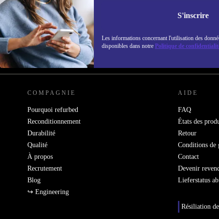
Ne manquez plus aucune offre.
Retrouvez les i
S'inscrire
politique de co
Les informations concernant l'utilisation des donné
disponibles dans notre
Politique de confidentialit
REFURBED FRANCE - RETHINK NEW.
COMPAGNIE
AIDE
Pourquoi refurbed
FAQ
Reconditionnement
États des produ
Durabilité
Retour
Qualité
Conditions de 
À propos
Contact
Recrutement
Devenir reven
Blog
Lieferstatus a
↪ Engineering
Résiliation de