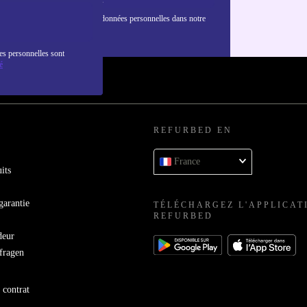
nformations sur l'utilisation des données personnelles dans notre
nfidentialité
.
es personnelles sont
é
REFURBED EN
France
its
garantie
TÉLÉCHARGEZ L'APPLICAT
REFURBED
deur
bfragen
 contrat