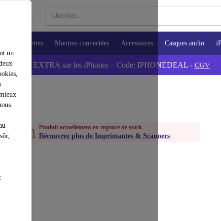
ops
Tablettes
Montres connectées
Accessoires
Casques audio
i
nt un
 deux
💰-5% EXTRA sur les iPhones – Code: IPHONEDEAL -
CGV
ookies,
n
 mieux
nous
au
Produit actuellement en rupture de stock
sûr,
Découvrez plus de Imprimantes & Scanners
t