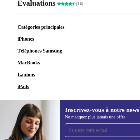
Évaluations
(4.6)
Catégories principales
iPhones
Téléphones Samsung
MacBooks
Laptops
iPads
Inscrivez-vous à notre news
Ne manquez plus jamais une offre
Recevoir offres et infos de
refurbed par mail