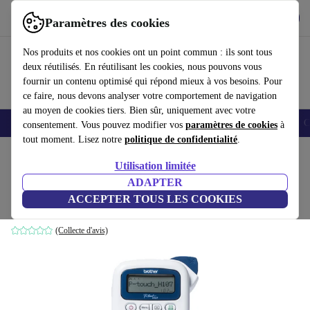
Télécharger l'application
Télécharger
Paramètres des cookies
Utilisez refurbed rapidement et facilement
Nos produits et nos cookies ont un point commun : ils sont tous
deux réutilisés. En réutilisant les cookies, nous pouvons vous
fournir un contenu optimisé qui répond mieux à vos besoins. Pour
ce faire, nous devons analyser votre comportement de navigation
au moyen de cookies tiers. Bien sûr, uniquement avec votre
Smartphones
Laptops
Tablettes
Montres connectées
Accessoires
C
consentement. Vous pouvez modifier vos
paramètres de cookies
à
tout moment. Lisez notre
politique de confidentialité
.
Accueil
Produits
Imprimantes & Scanners
Utilisation limitée
ADAPTER
Brother P-touch PT-H107B
ACCEPTER TOUS LES COOKIES
Bleu/Blanc
(Collecte d'avis)