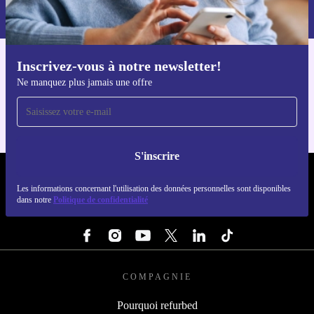
dans notre
politique de confidentialité
.
Inscrivez-vous à notre newsletter!
Téléchargez l'application refurbed
Ne manquez plus jamais une offre
Pour iOS et Android
S'inscrire
REFURBED FRANCE - RETHINK NEW.
Les informations concernant l'utilisation des données personnelles sont disponibles
dans notre
Politique de confidentialité
SUIVEZ-NOUS
COMPAGNIE
Pourquoi refurbed