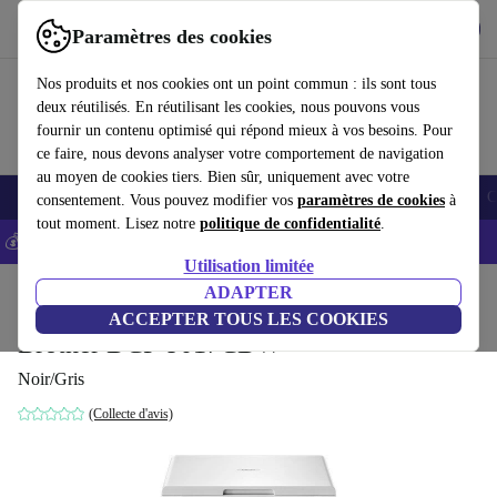
Télécharger l'application
Télécharger
Paramètres des cookies
Utilisez refurbed rapidement et facilement
Nos produits et nos cookies ont un point commun : ils sont tous
deux réutilisés. En réutilisant les cookies, nous pouvons vous
fournir un contenu optimisé qui répond mieux à vos besoins. Pour
ce faire, nous devons analyser votre comportement de navigation
au moyen de cookies tiers. Bien sûr, uniquement avec votre
Smartphones
Laptops
Tablettes
Montres connectées
Accessoires
C
consentement. Vous pouvez modifier vos
paramètres de cookies
à
tout moment. Lisez notre
politique de confidentialité
.
💰-5% EXTRA sur les iPhones – Code: IPHONEDEAL -
CGV
Utilisation limitée
Accueil
Produits
Imprimantes & Scanners
ADAPTER
ACCEPTER TOUS LES COOKIES
Brother DCP-9017CDW
Noir/Gris
(Collecte d'avis)