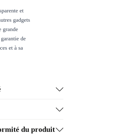
parente et
autres gadgets
e grande
e garantie de
ces et à sa
é
formité du produit