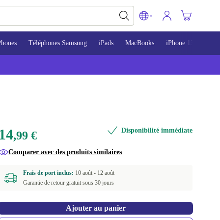
Phones
Téléphones Samsung
iPads
MacBooks
iPhone 13
iPho
14
Disponibilité immédiate
,99 €
Comparer avec des produits similaires
Frais de port inclus:
10 août -
12 août
Garantie de retour gratuit sous 30 jours
Ajouter au panier