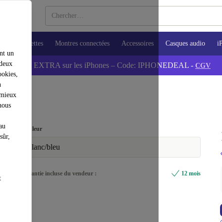
ops
Tablettes
Montres connectées
Accessoires
Casques audio
i
nt un
 deux
💰-5% EXTRA sur les iPhones – Code: IPHONEDEAL -
CGV
ookies,
n
 mieux
nous
au
Couleur
sûr,
blanc/bleu
Garantie incluse du vendeur :
12 mois
t