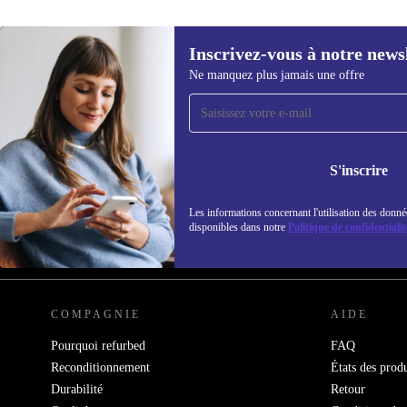
Inscrivez-vous à notre news
14,99 €
Ne manquez plus jamais une offre
Recevoir offres et infos de
refurbed par mail
Ne manquez plus aucune offre.
Retrouvez les i
S'inscrire
politique de co
Les informations concernant l'utilisation des donné
disponibles dans notre
Politique de confidentialit
REFURBED FRANCE - RETHINK NEW.
COMPAGNIE
AIDE
Pourquoi refurbed
FAQ
Reconditionnement
États des produ
Durabilité
Retour