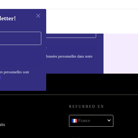
letter!
S'inscrire
nformations sur l'utilisation des données personnelles dans notre
nfidentialité
.
es personnelles sont
é
REFURBED EN
France
its