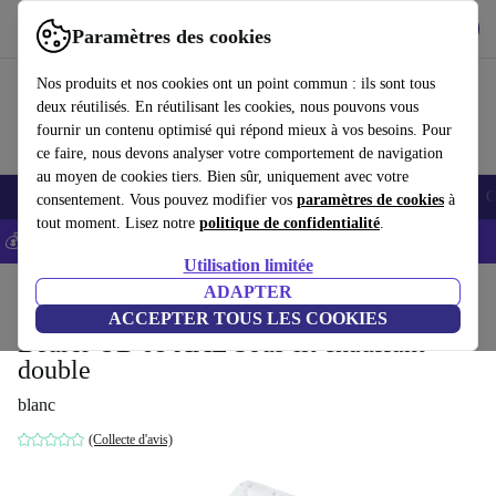
Télécharger l'application
Télécharger
Paramètres des cookies
Utilisez refurbed rapidement et facilement
Nos produits et nos cookies ont un point commun : ils sont tous
deux réutilisés. En réutilisant les cookies, nous pouvons vous
fournir un contenu optimisé qui répond mieux à vos besoins. Pour
ce faire, nous devons analyser votre comportement de navigation
au moyen de cookies tiers. Bien sûr, uniquement avec votre
Smartphones
Laptops
Tablettes
Montres connectées
Accessoires
C
consentement. Vous pouvez modifier vos
paramètres de cookies
à
tout moment. Lisez notre
politique de confidentialité
.
💰-5% EXTRA sur les iPhones – Code: IPHONEDEAL -
CGV
Utilisation limitée
Accueil
Produits
Santé & Beauté
ADAPTER
Bien-être
ACCEPTER TOUS LES COOKIES
Beurer UB 68 XXL Sous-lit chauffant
double
blanc
(Collecte d'avis)