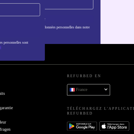
S'inscrire
nformations sur l'utilisation des données personnelles dans notre
nfidentialité
.
es personnelles sont
é
REFURBED EN
France
its
garantie
TÉLÉCHARGEZ L'APPLICAT
REFURBED
deur
bfragen