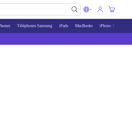
Phones
Téléphones Samsung
iPads
MacBooks
iPhone 13
iPho