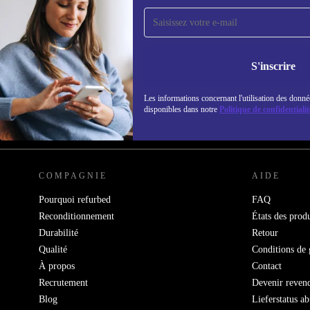
Recevoir offres et infos de
refurbed par mail
Ne manquez plus aucune offre.
Retrouvez les i
S'inscrire
politique de co
Les informations concernant l'utilisation des donné
disponibles dans notre
Politique de confidentialit
REFURBED FRANCE - RETHINK NEW.
COMPAGNIE
AIDE
Pourquoi refurbed
FAQ
Reconditionnement
États des produ
Durabilité
Retour
Qualité
Conditions de 
À propos
Contact
Recrutement
Devenir reven
Blog
Lieferstatus a