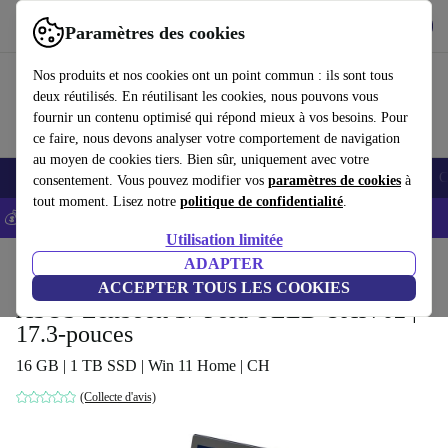
Télécharger l'application
Télécharger
Paramètres des cookies
Utilisez refurbed rapidement et facilement
Nos produits et nos cookies ont un point commun : ils sont tous
deux réutilisés. En réutilisant les cookies, nous pouvons vous
fournir un contenu optimisé qui répond mieux à vos besoins. Pour
ce faire, nous devons analyser votre comportement de navigation
au moyen de cookies tiers. Bien sûr, uniquement avec votre
Smartphones
Laptops
Tablettes
Montres connectées
Accessoires
C
consentement. Vous pouvez modifier vos
paramètres de cookies
à
tout moment. Lisez notre
politique de confidentialité
.
💰-5% EXTRA sur les iPhones – Code: IPHONEDEAL -
CGV
Utilisation limitée
Accueil
Produits
Ordinateurs portables
ADAPTER
Convertibles 2-en-1
ACCEPTER TOUS LES COOKIES
ASUS Zenbook 17 Fold OLED UX9702 |
17.3-pouces
16 GB | 1 TB SSD | Win 11 Home | CH
(Collecte d'avis)