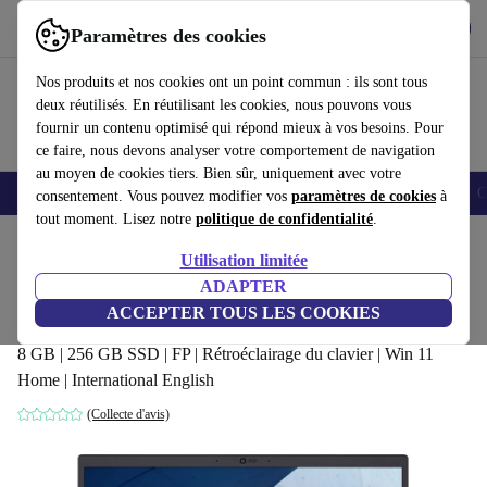
Télécharger l'application
Télécharger
Paramètres des cookies
Utilisez refurbed rapidement et facilement
Nos produits et nos cookies ont un point commun : ils sont tous
deux réutilisés. En réutilisant les cookies, nous pouvons vous
fournir un contenu optimisé qui répond mieux à vos besoins. Pour
ce faire, nous devons analyser votre comportement de navigation
au moyen de cookies tiers. Bien sûr, uniquement avec votre
Smartphones
Laptops
Tablettes
Montres connectées
Accessoires
C
consentement. Vous pouvez modifier vos
paramètres de cookies
à
tout moment. Lisez notre
politique de confidentialité
.
Accueil
Produits
Ordinateurs portables
Ordinateurs portables ASUS
Utilisation limitée
ADAPTER
ASUS ExpertBook L1 L1400 | Ryzen 3
ACCEPTER TOUS LES COOKIES
3250U | 14-pouces
8 GB | 256 GB SSD | FP | Rétroéclairage du clavier | Win 11
Home | International English
(Collecte d'avis)