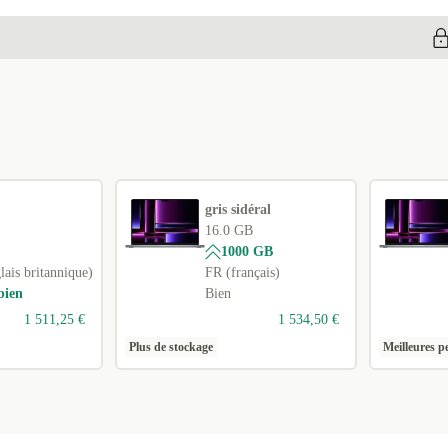
SE (suédois)
+95,74 €
US (anglais américain)
+95,74 €
Disponible dans d'autres variantes
UK (anglais britannique)
+2,74 €
NL (néerlandais)
+44,74 €
BE (belge)
+44,74 €
gris sidéral
16.0 GB
CH (suisse)
+224,74 €
1000 GB
ais britannique)
FR (français)
RU (russe)
+644,74 €
bien
Bien
AR (arabe)
+644,74 €
1 511,25 €
1 534,50 €
Plus de stockage
Meilleures p
CZ (tchèque)
+658,95 €