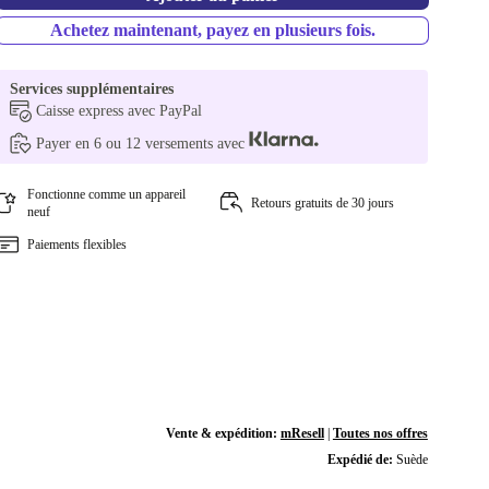
Achetez maintenant, payez en plusieurs fois.
Services supplémentaires
Caisse express avec PayPal
Payer en 6 ou 12 versements avec
Fonctionne comme un appareil
Retours gratuits de 30 jours
neuf
Paiements flexibles
Vente & expédition:
mResell
|
Toutes nos offres
Expédié de:
Suède