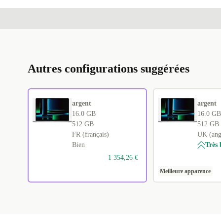
Autres configurations suggérées
argent
argent
16.0 GB
16.0 GB
512 GB
512 GB
FR (français)
UK (angl
Bien
Très 
1 354,26 €
Meilleure apparence