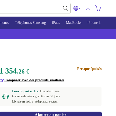
Phones
Téléphones Samsung
iPads
MacBooks
iPhone 13
iPho
1 354
Presque épuisés
,26 €
Comparer avec des produits similaires
Frais de port inclus:
11 août -
13 août
Garantie de retour gratuit sous 30 jours
Livraison incl. :
Adaptateur secteur
Ajouter au panier