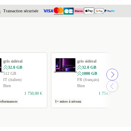
Transaction sécurisée
gris sidéral
gris sidéral
32.0 GB
32.0 GB
512 GB
1000 GB
IT (italien)
FR (français)
Bien
Bien
1 750,00 €
1 754,06 €
erformances
1+ mises à niveau
1