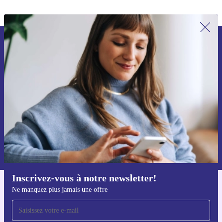
Recevoir offres et infos de refurbed
par mail
Ne manquez plus aucune offre.
S'inscrire
Retrouvez les informations sur l'utilisation des données personnelles
dans notre
politique de confidentialité
.
Inscrivez-vous à notre newsletter!
Ne manquez plus jamais une offre
Téléchargez l'application refurbed
Pour iOS et Android