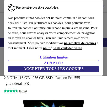
Télécharger l'application
Télécharger
Paramètres des cookies
Utilisez refurbed rapidement et facilement
Nos produits et nos cookies ont un point commun : ils sont tous
deux réutilisés. En réutilisant les cookies, nous pouvons vous
fournir un contenu optimisé qui répond mieux à vos besoins. Pour
ce faire, nous devons analyser votre comportement de navigation
au moyen de cookies tiers. Bien sûr, uniquement avec votre
Smartphones
Laptops
Tablettes
Montres connectées
Accessoires
C
consentement. Vous pouvez modifier vos
paramètres de cookies
à
tout moment. Lisez notre
politique de confidentialité
.
Accueil
Produits
Ordinateurs portables
MacBooks
Utilisation limitée
ADAPTER
Apple MacBook Pro 2017 | 15.4-
ACCEPTER TOUS LES COOKIES
pouces | Touch Bar
339
,00 €
2.8 GHz | 16 GB | 256 GB SSD | Radeon Pro 555
| gris sidéral | FR
(4,7/5)