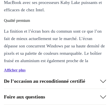
MacBook avec ses processeurs Kaby Lake puissants et
efficaces de chez Intel.
Qualité premium
La finition et l’écran hors du commun sont ce que l’on
fait de mieux actuellement sur le marché. L’écran
dépasse son concurrent Windows par sa haute densité de
pixels et sa palette de couleurs remarquable. Le boîtier
fraisé en aluminium est également proche de la
perfection et, combiné au clavier plat mais très précis,
Afficher plus
fait plaisir aux yeux.
De l’occasion au reconditionné certifié
Assistance premium
Foire aux questions
Chez refurbed, nous vous proposons un service client
incomparable à tout moment et pour toutes vos questions