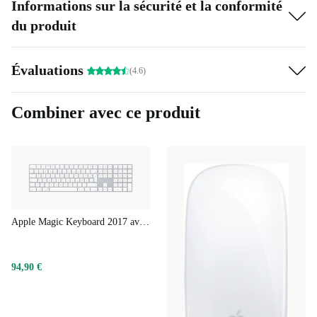
– les clients refurbed sont traités aux petits oignons.
Informations sur la sécurité et la conformité
du produit
Voici le forfait tranquillité de refurbed : il inclut une
phase de test gratuite de 30 jours et au moins un an de
garantie.
Évaluations
(4.6)
Combiner avec ce produit
Apple Magic Keyboard 2017 avec pavé numérique
94,90 €