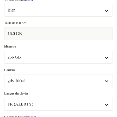
Bien
Bien
Taille de la RAM
16.0 GB
Très bien
+120,99 €
Excellent
+310,00 €
Mémoire
256 GB
256 GB
Couleur
gris sidéral
512 GB
+10,00 €
Disponible dans d'autres variantes
gris sidéral
Langue du clavier
500 GB
+260,00 €
FR (AZERTY)
argent
+210,00 €
1000 GB
+310,00 €
DE (QWERTZ)