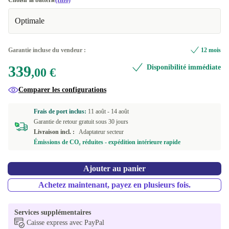
Choisir la batterie
(Info)
2000 GB
+510,00 €
Optimale
FR (AZERTY)
SE (QWERTY)
+10,00 €
Garantie incluse du vendeur :
12 mois
339
Disponibilité immédiate
IT (QWERTY)
+107,46 €
,00 €
Comparer les configurations
UK (QWERTY)
+140,99 €
Frais de port inclus:
11 août -
14 août
DK (QWERTY)
+200,98 €
Garantie de retour gratuit sous 30 jours
Livraison incl. :
Adaptateur secteur
US (QWERTY)
+210,00 €
Émissions de CO₂ réduites - expédition intérieure rapide
Disponible dans d'autres variantes
Ajouter au panier
ES (QWERTY)
+105,00 €
Achetez maintenant, payez en plusieurs fois.
NL (QWERTY)
+105,00 €
Services supplémentaires
PT (QWERTY)
+105,00 €
Caisse express avec PayPal