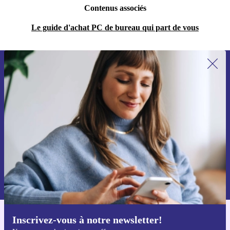
Contenus associés
Le guide d'achat PC de bureau qui part de vous
Recevoir offres et infos de refurbed
par mail
Ne manquez plus aucune offre.
S'inscrire
Retrouvez les informations sur l'utilisation des données personnelles
dans notre
politique de confidentialité
.
Inscrivez-vous à notre newsletter!
Téléchargez l'application refurbed