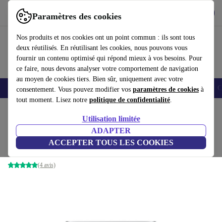
Télécharger l'application
Télécharger
Paramètres des cookies
Utilisez refurbed rapidement et facilement
Nos produits et nos cookies ont un point commun : ils sont tous
deux réutilisés. En réutilisant les cookies, nous pouvons vous
fournir un contenu optimisé qui répond mieux à vos besoins. Pour
ce faire, nous devons analyser votre comportement de navigation
au moyen de cookies tiers. Bien sûr, uniquement avec votre
Smartphones
Laptops
Tablettes
Montres connectées
Accessoires
C
consentement. Vous pouvez modifier vos
paramètres de cookies
à
tout moment. Lisez notre
politique de confidentialité
.
Accueil
Produits
Ordinateurs de bureau
Apple Mac
Utilisation limitée
ADAPTER
Apple Mac Studio 2023 M2 Ultra
ACCEPTER TOUS LES COOKIES
128 GB | 1 TB SSD | 60-Core GPU
(4 avis)