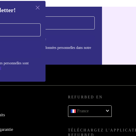
letter!
S'inscrire
nformations sur l'utilisation des données personnelles dans notre
nfidentialité
.
es personnelles sont
é
REFURBED EN
France
its
garantie
TÉLÉCHARGEZ L'APPLICAT
REFURBED