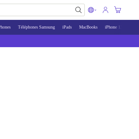
Phones
Téléphones Samsung
iPads
MacBooks
iPhone 13
iPho