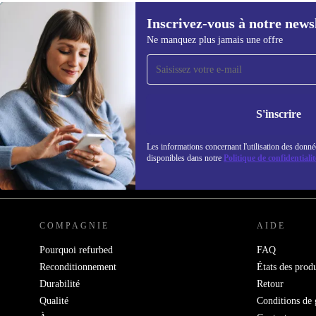
Inscrivez-vous à notre news
Ne manquez plus jamais une offre
Recevoir offres et infos de
refurbed par mail
Ne manquez plus aucune offre.
Retrouvez les i
S'inscrire
politique de co
Les informations concernant l'utilisation des donné
disponibles dans notre
Politique de confidentialit
REFURBED FRANCE - RETHINK NEW.
COMPAGNIE
AIDE
Pourquoi refurbed
FAQ
Reconditionnement
États des produ
Durabilité
Retour
Qualité
Conditions de 