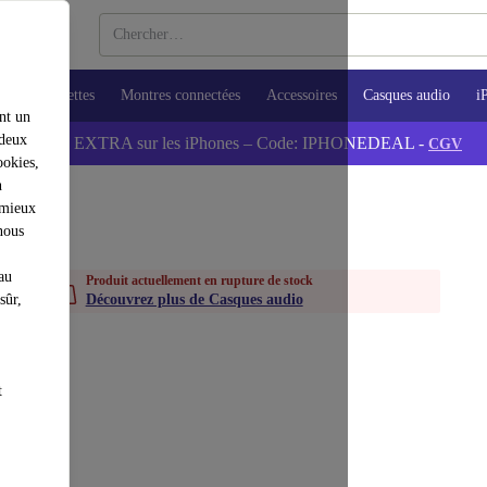
ops
Tablettes
Montres connectées
Accessoires
Casques audio
i
nt un
 deux
💰-5% EXTRA sur les iPhones – Code: IPHONEDEAL -
CGV
ookies,
n
 mieux
nous
au
Produit actuellement en rupture de stock
sûr,
Découvrez plus de Casques audio
t