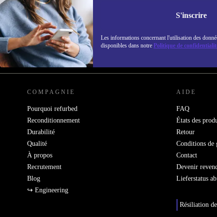
Ne manquez plus aucune offre.
Retrouvez les i
S'inscrire
politique de co
Les informations concernant l'utilisation des donné
disponibles dans notre
Politique de confidentialit
REFURBED FRANCE - RETHINK NEW.
COMPAGNIE
AIDE
Pourquoi refurbed
FAQ
Reconditionnement
États des produ
Durabilité
Retour
Qualité
Conditions de 
À propos
Contact
Recrutement
Devenir reven
Blog
Lieferstatus a
↪ Engineering
Résiliation de