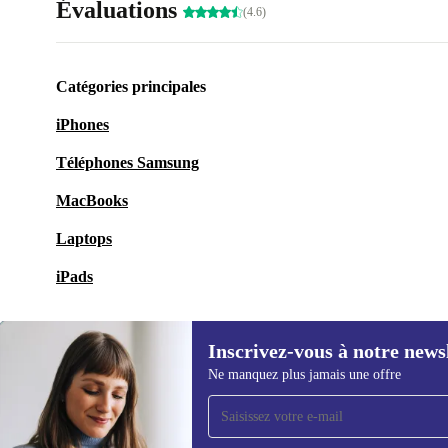
Évaluations
(4.6)
Catégories principales
iPhones
Téléphones Samsung
MacBooks
Laptops
iPads
Inscrivez-vous à notre news
Ne manquez plus jamais une offre
Recevoir offres et infos de
refurbed par mail