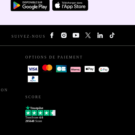
SUIVEZ-NOUS
OPTIONS DE PAIEMENT
ION
SCORE
Trustpilot
TrustScore
4.6
205648
Score