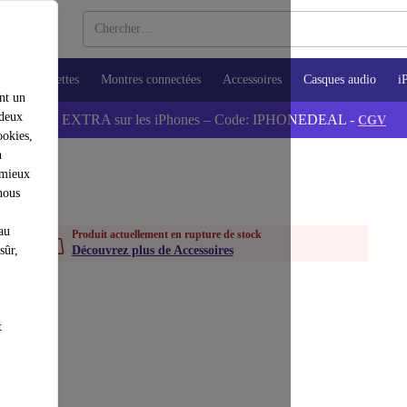
ops
Tablettes
Montres connectées
Accessoires
Casques audio
i
nt un
 deux
💰-5% EXTRA sur les iPhones – Code: IPHONEDEAL -
CGV
ookies,
n
 mieux
nous
au
Produit actuellement en rupture de stock
sûr,
Découvrez plus de Accessoires
t