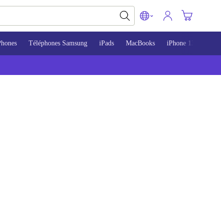
Phones
Téléphones Samsung
iPads
MacBooks
iPhone 13
iPho