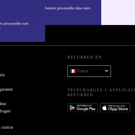
nformations sur l'utilisation des données personnelles dans notre
nfidentialité
.
es personnelles sont
é
REFURBED EN
France
its
garantie
TÉLÉCHARGEZ L'APPLICAT
REFURBED
deur
bfragen
 contrat