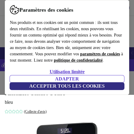
Télécharger l'application
Télécharger
Paramètres des cookies
Utilisez refurbed rapidement et facilement
Nos produits et nos cookies ont un point commun : ils sont tous
deux réutilisés. En réutilisant les cookies, nous pouvons vous
fournir un contenu optimisé qui répond mieux à vos besoins. Pour
ce faire, nous devons analyser votre comportement de navigation
au moyen de cookies tiers. Bien sûr, uniquement avec votre
Smartphones
Laptops
Tablettes
Montres connectées
Accessoires
C
consentement. Vous pouvez modifier vos
paramètres de cookies
à
tout moment. Lisez notre
politique de confidentialité
.
💰-5% EXTRA sur les iPhones – Code: IPHONEDEAL -
CGV
Utilisation limitée
Accueil
Produits
Santé & Beauté
ADAPTER
Soins du corps
ACCEPTER TOUS LES COOKIES
Amazfit Smart Scale
bleu
(Collecte d'avis)