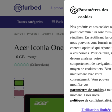
À propos
Aide
Paramètres des
cookies
Toutes catégories
🎒 Back to school
Smartphones
Lapt
Nos produits et nos cookies o
point commun : ils sont tous
Accueil
Produits
Tablettes
Tablettes Acer
réutilisés. En réutilisant les c
nous pouvons vous fournir u
Acer Iconia One 10
contenu optimisé qui répond
à vos besoins. Pour ce faire, 
16 GB | rouge
devons analyser votre
comportement de navigation 
(Collecte d'avis)
moyen de cookies tiers. Bien 
uniquement avec votre
consentement. Vous pouvez
modifier vos
paramètres de cookies
à tou
moment. Lisez notre
politique de confidentialité
.
Utilisation limitée