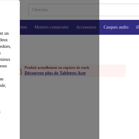
ops
Tablettes
Montres connectées
Accessoires
Casques audio
i
nt un
 deux
ookies,
n
 mieux
nous
Produit actuellement en rupture de stock
Découvrez plus de Tablettes Acer
au
sûr,
t