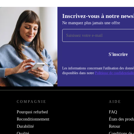
Inscrivez-vous à notre news
Ne manquez plus jamais une offre
Recevoir offres et infos de
refurbed par mail
Ne manquez plus aucune offre.
Retrouvez les i
S'inscrire
politique de co
Les informations concernant l'utilisation des donné
disponibles dans notre
Politique de confidentialit
REFURBED FRANCE - RETHINK NEW.
COMPAGNIE
AIDE
Pourquoi refurbed
FAQ
Reconditionnement
États des produ
Durabilité
Retour
Qualité
Conditions de 