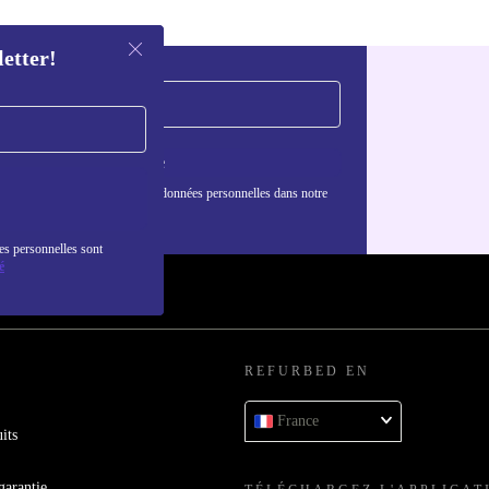
letter!
S'inscrire
nformations sur l'utilisation des données personnelles dans notre
nfidentialité
.
es personnelles sont
é
REFURBED EN
France
its
garantie