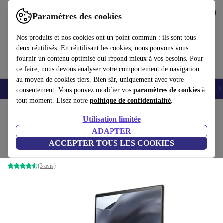
Télécharger l'application
Télécharger
Paramètres des cookies
Utilisez refurbed rapidement et facilement
Nos produits et nos cookies ont un point commun : ils sont tous
deux réutilisés. En réutilisant les cookies, nous pouvons vous
fournir un contenu optimisé qui répond mieux à vos besoins. Pour
ce faire, nous devons analyser votre comportement de navigation
au moyen de cookies tiers. Bien sûr, uniquement avec votre
Smartphones
Laptops
Tablettes
Montres connectées
Accessoires
C
consentement. Vous pouvez modifier vos
paramètres de cookies
à
tout moment. Lisez notre
politique de confidentialité
.
Accueil
Produits
Ordinateurs portables
Ordinateurs portables Acer
Utilisation limitée
ADAPTER
Acer Chromebook Plus 514 | i3-N305 | 14"
ACCEPTER TOUS LES COOKIES
8 GB | 128 GB SSD | Chrome OS | DE
(3 avis)