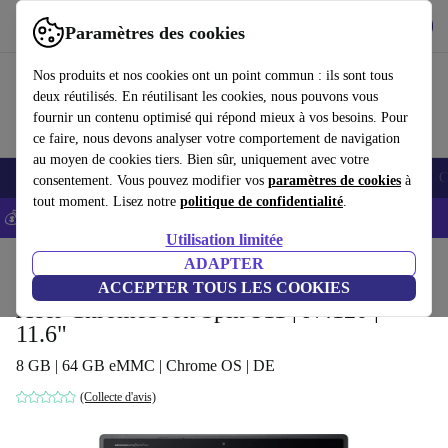
Télécharger l'application
Télécharger
Paramètres des cookies
Utilisez refurbed rapidement et facilement
Nos produits et nos cookies ont un point commun : ils sont tous
deux réutilisés. En réutilisant les cookies, nous pouvons vous
fournir un contenu optimisé qui répond mieux à vos besoins. Pour
ce faire, nous devons analyser votre comportement de navigation
au moyen de cookies tiers. Bien sûr, uniquement avec votre
Smartphones
Laptops
Tablettes
Montres connectées
Accessoires
C
consentement. Vous pouvez modifier vos
paramètres de cookies
à
tout moment. Lisez notre
politique de confidentialité
.
💰-5% EXTRA sur les iPhones – Code: IPHONEDEAL -
CGV
Utilisation limitée
Accueil
Produits
Ordinateurs portables
ADAPTER
Ordinateurs portables Acer
ACCEPTER TOUS LES COOKIES
Acer Chromebook Spin 511 | N4120 |
11.6"
8 GB | 64 GB eMMC | Chrome OS | DE
(Collecte d'avis)