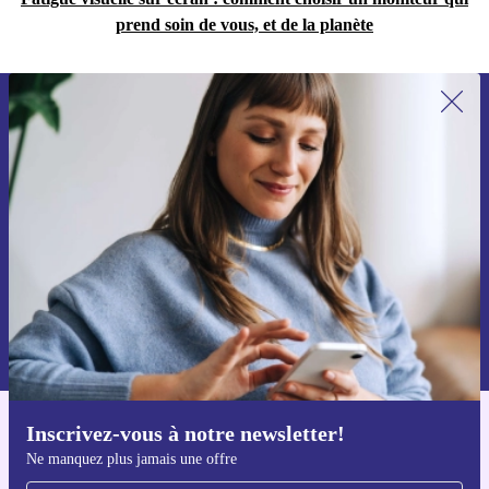
prend soin de vous, et de la planète
Recevoir offres et infos de refurbed
par mail
Ne manquez plus aucune offre.
S'inscrire
Retrouvez les informations sur l'utilisation des données personnelles
dans notre
politique de confidentialité
.
Inscrivez-vous à notre newsletter!
Téléchargez l'application refurbed
Ne manquez plus jamais une offre
Pour iOS et Android