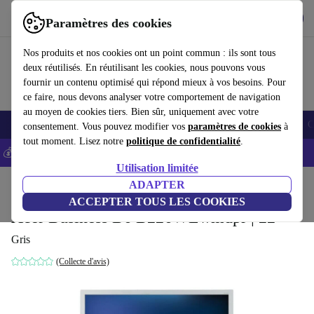
Télécharger l'application
Télécharger
Paramètres des cookies
Utilisez refurbed rapidement et facilement
Nos produits et nos cookies ont un point commun : ils sont tous
deux réutilisés. En réutilisant les cookies, nous pouvons vous
fournir un contenu optimisé qui répond mieux à vos besoins. Pour
ce faire, nous devons analyser votre comportement de navigation
au moyen de cookies tiers. Bien sûr, uniquement avec votre
Smartphones
Laptops
Tablettes
Montres connectées
Accessoires
C
consentement. Vous pouvez modifier vos
paramètres de cookies
à
tout moment. Lisez notre
politique de confidentialité
.
💰-5% EXTRA sur les iPhones – Code: IPHONEDEAL -
CGV
Utilisation limitée
Accueil
Produits
Écrans
ADAPTER
ACCEPTER TOUS LES COOKIES
Acer Business B6 B226WLwmdpr | 22"
Gris
(Collecte d'avis)