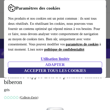
Télécharger l'application
Télécharger
Paramètres des cookies
Utilisez refurbed rapidement et facilement
Nos produits et nos cookies ont un point commun : ils sont tous
deux réutilisés. En réutilisant les cookies, nous pouvons vous
fournir un contenu optimisé qui répond mieux à vos besoins. Pour
ce faire, nous devons analyser votre comportement de navigation
au moyen de cookies tiers. Bien sûr, uniquement avec votre
Smartphones
Laptops
Tablettes
Montres connectées
Accessoires
C
consentement. Vous pouvez modifier vos
paramètres de cookies
à
tout moment. Lisez notre
politique de confidentialité
.
💰-5% EXTRA sur les iPhones – Code: IPHONEDEAL -
CGV
Utilisation limitée
Accueil
Bébés & enfants
Alimentation
ADAPTER
ACCEPTER TOUS LES COOKIES
Tommee Tippee LetsGo portable chauffe-
biberon
gris
(Collecte d'avis)