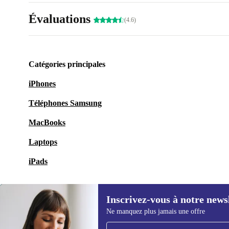
Évaluations
(4.6)
Catégories principales
iPhones
Téléphones Samsung
MacBooks
Laptops
iPads
Inscrivez-vous à notre news
Ne manquez plus jamais une offre
Recevoir offres et infos de