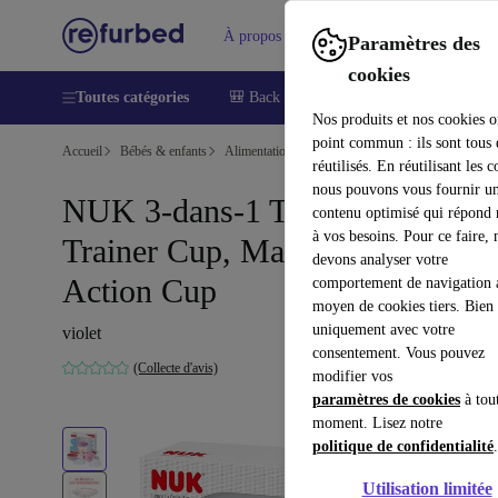
À propos
Aide
Paramètres des
cookies
Toutes catégories
🎒 Back to school
Smartphones
Lapt
Nos produits et nos cookies o
point commun : ils sont tous
Accueil
Bébés & enfants
Alimentation
réutilisés. En réutilisant les c
nous pouvons vous fournir u
NUK 3-dans-1 Trinklernset:
contenu optimisé qui répond
à vos besoins. Pour ce faire, 
Trainer Cup, Magic Cup 360° &
devons analyser votre
Action Cup
comportement de navigation 
moyen de cookies tiers. Bien 
uniquement avec votre
violet
consentement. Vous pouvez
(Collecte d'avis)
modifier vos
paramètres de cookies
à tou
moment. Lisez notre
politique de confidentialité
.
Utilisation limitée