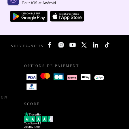
Pour iOS et Android
SUIVEZ-NOUS
OPTIONS DE PAIEMENT
ION
SCORE
Trustpilot
TrustScore
4.6
205885
Score