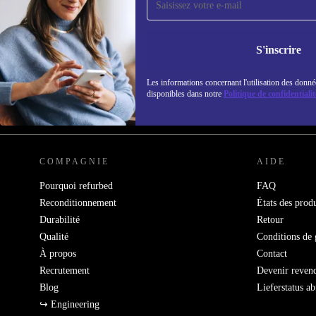
refurbed par mail
Ne manquez plus aucune offre.
Retrouvez les i
S'inscrire
politique de co
Les informations concernant l'utilisation des donné
disponibles dans notre
Politique de confidentialit
REFURBED FRANCE - RETHINK NEW.
COMPAGNIE
AIDE
Pourquoi refurbed
FAQ
Reconditionnement
États des produ
Durabilité
Retour
Qualité
Conditions de 
À propos
Contact
Recrutement
Devenir reven
Blog
Lieferstatus a
↪ Engineering