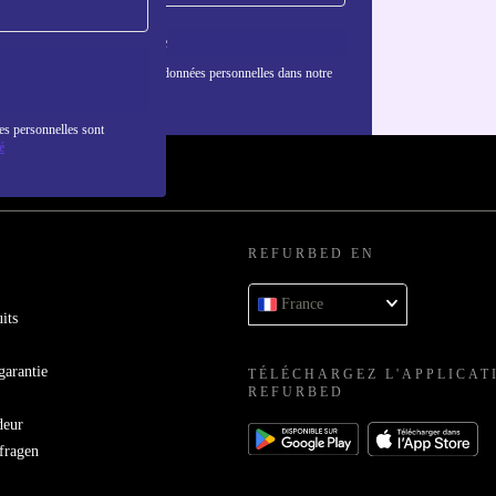
S'inscrire
nformations sur l'utilisation des données personnelles dans notre
nfidentialité
.
es personnelles sont
é
REFURBED EN
France
its
garantie
TÉLÉCHARGEZ L'APPLICAT
REFURBED
deur
bfragen