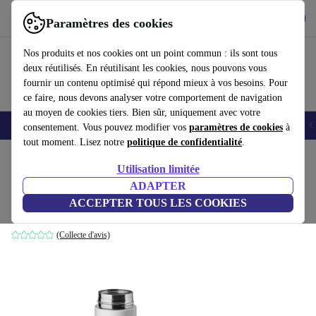
Télécharger l'application
Télécharger
Paramètres des cookies
Utilisez refurbed rapidement et facilement
Nos produits et nos cookies ont un point commun : ils sont tous
deux réutilisés. En réutilisant les cookies, nous pouvons vous
fournir un contenu optimisé qui répond mieux à vos besoins. Pour
ce faire, nous devons analyser votre comportement de navigation
au moyen de cookies tiers. Bien sûr, uniquement avec votre
Smartphones
Laptops
Tablettes
Montres connectées
Accessoires
C
consentement. Vous pouvez modifier vos
paramètres de cookies
à
tout moment. Lisez notre
politique de confidentialité
.
Accueil
Bébés & enfants
Alimentation
Utilisation limitée
ADAPTER
Nuby RapidCool
ACCEPTER TOUS LES COOKIES
blanc
(Collecte d'avis)