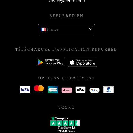
service@refurbed.fr
REFURBED EN
France
TÉLÉCHARGEZ L'APPLICATION REFURBED
OPTIONS DE PAIEMENT
SCORE
Trustpilot
TrustScore
4.6
205648
Score