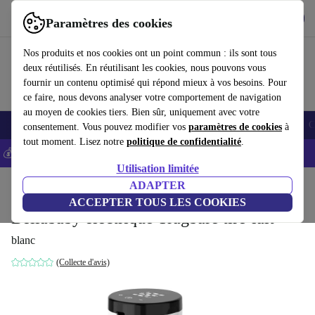
Télécharger l'application
Télécharger
Paramètres des cookies
Utilisez refurbed rapidement et facilement
Nos produits et nos cookies ont un point commun : ils sont tous
deux réutilisés. En réutilisant les cookies, nous pouvons vous
fournir un contenu optimisé qui répond mieux à vos besoins. Pour
ce faire, nous devons analyser votre comportement de navigation
au moyen de cookies tiers. Bien sûr, uniquement avec votre
Smartphones
Laptops
Tablettes
Montres connectées
Accessoires
C
consentement. Vous pouvez modifier vos
paramètres de cookies
à
tout moment. Lisez notre
politique de confidentialité
.
💰-5% EXTRA sur les iPhones – Code: IPHONEDEAL -
CGV
Utilisation limitée
Accueil
Bébés & enfants
Alimentation
ADAPTER
ACCEPTER TOUS LES COOKIES
Bellababy électrique Tragbare tire-lait
blanc
(Collecte d'avis)