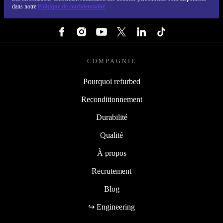
REFURBED FRANCE - RETHINK NEW.
Les informations concernant l'utilisation des données personnelles sont disponibles
dans notre
Politique de confidentialité
SUIVEZ-NOUS
COMPAGNIE
Pourquoi refurbed
Reconditionnement
Durabilité
Qualité
À propos
Recrutement
Blog
↪ Engineering