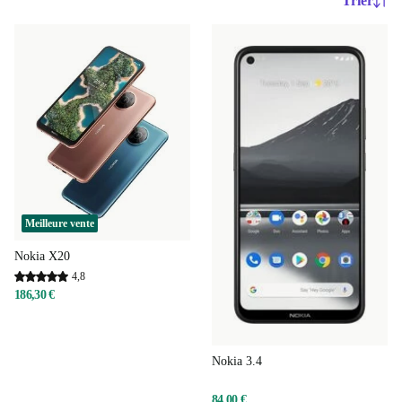
Trier
Meilleure vente
Nokia X20
4,8
186,30 €
Nokia 3.4
84,00 €