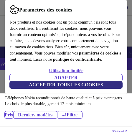
Télécharger l'application
Télécharger
Paramètres des cookies
Utilisez refurbed rapidement et facilement
Nos produits et nos cookies ont un point commun : ils sont tous
deux réutilisés. En réutilisant les cookies, nous pouvons vous
fournir un contenu optimisé qui répond mieux à vos besoins. Pour
ce faire, nous devons analyser votre comportement de navigation
au moyen de cookies tiers. Bien sûr, uniquement avec votre
Smartphones
Laptops
Tablettes
Montres connectées
Accessoires
C
consentement. Vous pouvez modifier vos
paramètres de cookies
à
tout moment. Lisez notre
politique de confidentialité
.
💰-5% EXTRA sur les iPhones – Code: IPHONEDEAL -
CGV
Utilisation limitée
Accueil
Produits
Téléphones & Smartphones
ADAPTER
ACCEPTER TOUS LES COOKIES
Téléphones Nokia:
Téléphones Nokia reconditionnés de haute qualité et à prix avantageux.
Le choix le plus durable, garanti 12 mois minimum
Prix
Derniers modèles
Filtre