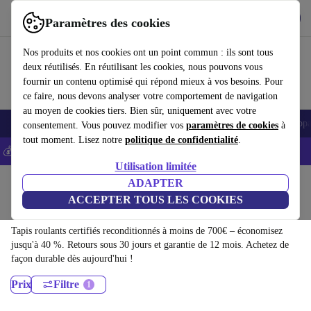
Télécharger l'application
Télécharger
Paramètres des cookies
Utilisez refurbed rapidement et facilement
Nos produits et nos cookies ont un point commun : ils sont tous
deux réutilisés. En réutilisant les cookies, nous pouvons vous
fournir un contenu optimisé qui répond mieux à vos besoins. Pour
ce faire, nous devons analyser votre comportement de navigation
au moyen de cookies tiers. Bien sûr, uniquement avec votre
Appareils
Ménage
Cuisine
Vélos électriques
Yoga
Vélos
Appar
consentement. Vous pouvez modifier vos
paramètres de cookies
à
tout moment. Lisez notre
politique de confidentialité
.
💰-5% EXTRA sur les iPhones – Code: IPHONEDEAL -
CGV
Utilisation limitée
Accueil
Sport
Appareils de fitness
ADAPTER
Cardio
ACCEPTER TOUS LES COOKIES
Tapis roulants:
Tapis roulants certifiés reconditionnés à moins de 700€ – économisez
jusqu'à 40 %. Retours sous 30 jours et garantie de 12 mois. Achetez de
façon durable dès aujourd'hui !
Prix
Filtre