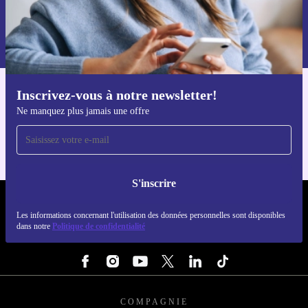
S'inscrire
Retrouvez les informations sur l'utilisation des données personnelles
dans notre
politique de confidentialité
.
Inscrivez-vous à notre newsletter!
Téléchargez l'application refurbed
Ne manquez plus jamais une offre
Pour iOS et Android
S'inscrire
REFURBED FRANCE - RETHINK NEW.
Les informations concernant l'utilisation des données personnelles sont disponibles
dans notre
Politique de confidentialité
SUIVEZ-NOUS
COMPAGNIE