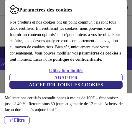
Télécharger l'application
Télécharger
Paramètres des cookies
Utilisez refurbed rapidement et facilement
Nos produits et nos cookies ont un point commun : ils sont tous
deux réutilisés. En réutilisant les cookies, nous pouvons vous
fournir un contenu optimisé qui répond mieux à vos besoins. Pour
ce faire, nous devons analyser votre comportement de navigation
au moyen de cookies tiers. Bien sûr, uniquement avec votre
Appareils
Ménage
Cuisine
Vélos électriques
Yoga
Vélos
Appar
consentement. Vous pouvez modifier vos
paramètres de cookies
à
tout moment. Lisez notre
politique de confidentialité
.
💰-5% EXTRA sur les iPhones – Code: IPHONEDEAL -
CGV
Utilisation limitée
Accueil
Sport
Appareils de fitness
ADAPTER
Musculation
ACCEPTER TOUS LES COOKIES
Multistations:
Multistations certifiés reconditionnés à moins de 100€ – économisez
jusqu'à 40 %. Retours sous 30 jours et garantie de 12 mois. Achetez de
façon durable dès aujourd'hui !
Filtre