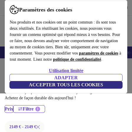
Télécharger l'application
Télécharger
Paramètres des cookies
Utilisez refurbed rapidement et facilement
Nos produits et nos cookies ont un point commun : ils sont tous
deux réutilisés. En réutilisant les cookies, nous pouvons vous
fournir un contenu optimisé qui répond mieux à vos besoins. Pour
ce faire, nous devons analyser votre comportement de navigation
au moyen de cookies tiers. Bien sûr, uniquement avec votre
Appareils
Ménage
Cuisine
Vélos électriques
Yoga
Vélos
Appar
consentement. Vous pouvez modifier vos
paramètres de cookies
à
tout moment. Lisez notre
politique de confidentialité
.
Accueil
Sport
Appareils de fitness
Musculation
Utilisation limitée
Appareils de musculation:
ADAPTER
ACCEPTER TOUS LES COOKIES
Appareils de musculation certifiés reconditionnés à moins de 200€ –
économisez jusqu'à 40 %. Retours sous 30 jours et garantie de 12 mois.
Achetez de façon durable dès aujourd'hui !
Prix
Filtre
2149 € - 2149 €