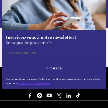
S'inscrire
Retrouvez les informations sur l'utilisation des données personnelles
dans notre
politique de confidentialité
.
Inscrivez-vous à notre newsletter!
Téléchargez l'application refurbed
Ne manquez plus jamais une offre
Pour iOS et Android
S'inscrire
REFURBED FRANCE - RETHINK NEW.
Les informations concernant l'utilisation des données personnelles sont disponibles
dans notre
Politique de confidentialité
SUIVEZ-NOUS