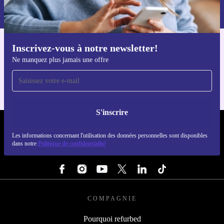
Retrouvez les informations sur l'utilisation des données personnelles
dans notre
politique de confidentialité
.
Inscrivez-vous à notre newsletter!
Téléchargez l'application refurbed
Ne manquez plus jamais une offre
Pour iOS et Android
S'inscrire
REFURBED FRANCE - RETHINK NEW.
Les informations concernant l'utilisation des données personnelles sont disponibles
dans notre
Politique de confidentialité
SUIVEZ-NOUS
COMPAGNIE
Pourquoi refurbed