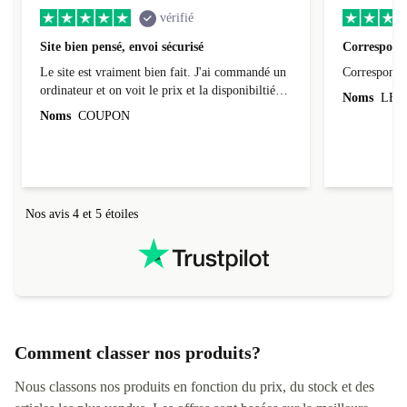
vérifié
Site bien pensé, envoi sécurisé
Correspond 
Le site est vraiment bien fait. J'ai commandé un
Correspond à
ordinateur et on voit le prix et la disponibiltié
Noms
LEO
évoluer au fil des caractéristiques choisies.
Noms
COUPON
L'envoi de l'ordinateur s'est fait dans les délais.
Le suivi du colis fonctionnait parfaitement.
Nos avis 4 et 5 étoiles
Comment classer nos produits?
Nous classons nos produits en fonction du prix, du stock et des