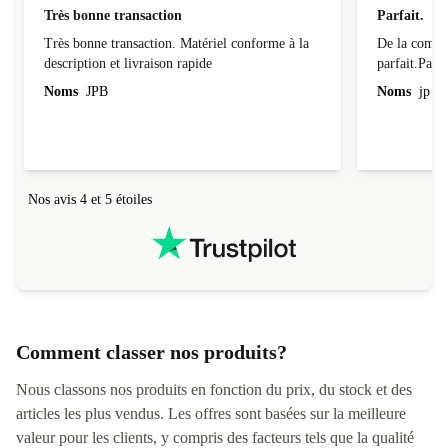
Très bonne transaction
Parfait.
Très bonne transaction. Matériel conforme à la
De la comman
description et livraison rapide
parfait.Parti
l'emballage.
Noms
JPB
Noms
jp v
redire...que
livraison qu
Nos avis 4 et 5 étoiles
Comment classer nos produits?
Nous classons nos produits en fonction du prix, du stock et des
articles les plus vendus. Les offres sont basées sur la meilleure
valeur pour les clients, y compris des facteurs tels que la qualité