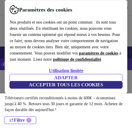
Télécharger l'application
Télécharger
Paramètres des cookies
Utilisez refurbed rapidement et facilement
Nos produits et nos cookies ont un point commun : ils sont tous
deux réutilisés. En réutilisant les cookies, nous pouvons vous
fournir un contenu optimisé qui répond mieux à vos besoins. Pour
ce faire, nous devons analyser votre comportement de navigation
au moyen de cookies tiers. Bien sûr, uniquement avec votre
Smartphones
Laptops
Tablettes
Montres connectées
Accessoires
C
consentement. Vous pouvez modifier vos
paramètres de cookies
à
tout moment. Lisez notre
politique de confidentialité
.
💰-5% EXTRA sur les iPhones – Code: IPHONEDEAL -
CGV
Utilisation limitée
Accueil
Produits
ADAPTER
ACCEPTER TOUS LES COOKIES
Téléviseurs:
Téléviseurs certifiés reconditionnés à moins de 600€ – économisez
jusqu'à 40 %. Retours sous 30 jours et garantie de 12 mois. Achetez de
façon durable dès aujourd'hui !
Filtre