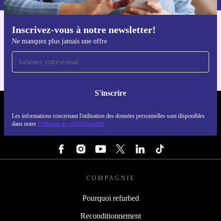
Inscrivez-vous à notre newsletter!
Téléchargez l'application refurbed
Ne manquez plus jamais une offre
Pour iOS et Android
S'inscrire
REFURBED FRANCE - RETHINK NEW.
Les informations concernant l'utilisation des données personnelles sont disponibles
dans notre
Politique de confidentialité
SUIVEZ-NOUS
COMPAGNIE
Pourquoi refurbed
Reconditionnement