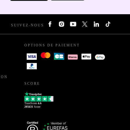
SUIVEZ-NOUS
OPTIONS DE PAIEMENT
ION
SCORE
Trustpilot
TrustScore
4.6
205631
Score