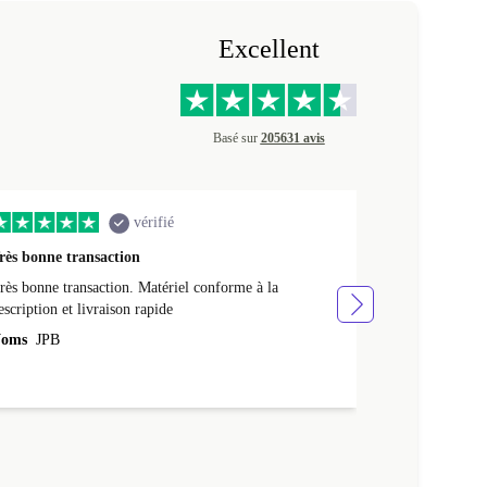
Excellent
Basé sur
205631 avis
vérifié
rès bonne transaction
Livraison rap
rès bonne transaction. Matériel conforme à la
Livraison rapid
escription et livraison rapide
Noms
NATHA
oms
JPB