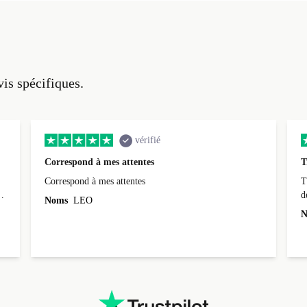
vis spécifiques.
vérifié
Correspond à mes attentes
T
Correspond à mes attentes
T
d
Noms
LEO
N