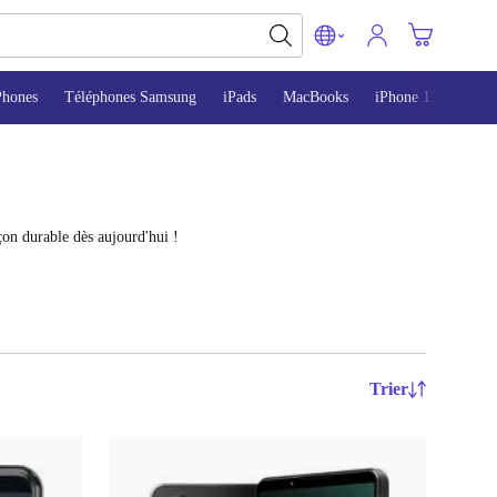
Phones
Téléphones Samsung
iPads
MacBooks
iPhone 13
iPho
on durable dès aujourd'hui !
Trier