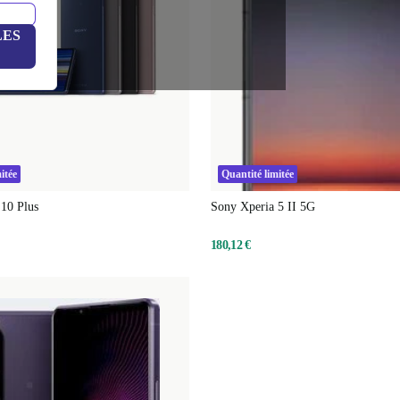
LES
itée
Quantité limitée
10 Plus
Sony Xperia 5 II 5G
180,12 €