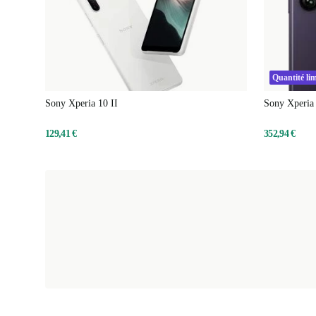
Quantité lim
Sony Xperia 10 II
Sony Xperia 
129,41 €
352,94 €