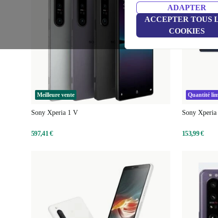
ADAPTER
ACCEPTER TOUS 
COOKIES
Meilleure vente
Quantité lim
Sony Xperia 1 V
Sony Xperia 
597,41 €
153,99 €