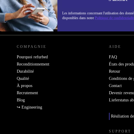
politique de co
Les informations concernant l'utilisation des donné
disponibles dans notre
Politique de confidentialit
REFURBED FRANCE - RETHINK NEW.
COMPAGNIE
AIDE
Pourquoi refurbed
FAQ
Reconditionnement
États des produ
Durabilité
Retour
Qualité
Conditions de 
À propos
Contact
Recrutement
Devenir reven
Blog
Lieferstatus a
↪ Engineering
Résiliation de
SUPPORT