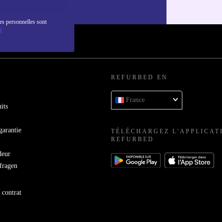
nfidentialité
.
es personnelles sont
é
REFURBED EN
France
its
garantie
TÉLÉCHARGEZ L'APPLICAT
REFURBED
deur
bfragen
 contrat