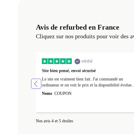
Avis de refurbed en France
Cliquez sur nos produits pour voir des a
vérifié
Site bien pensé, envoi sécurisé
Le site est vraiment bien fait. J'ai commandé un
ordinateur et on voit le prix et la disponibiltié évoluer
au fil des caractéristiques choisies. L'envoi de
Noms
COUPON
l'ordinateur s'est fait dans les délais. Le suivi du colis
fonctionnait parfaitement.
Nos avis 4 et 5 étoiles