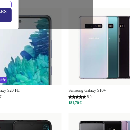
LES
itée
laxy S20 FE
Samsung Galaxy S10+
7
5,0
181,70 €