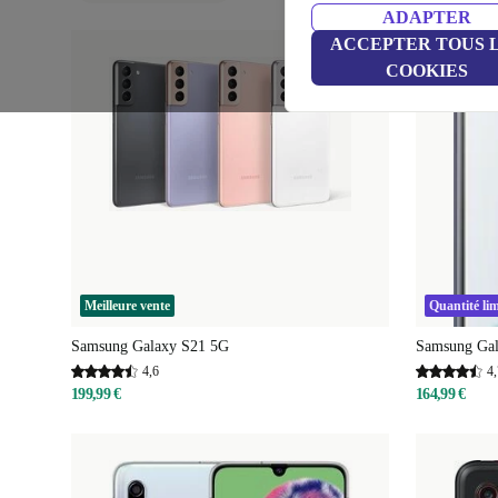
ADAPTER
ACCEPTER TOUS 
COOKIES
Meilleure vente
Quantité lim
Samsung Galaxy S21 5G
Samsung Ga
4,6
4,
199,99 €
164,99 €