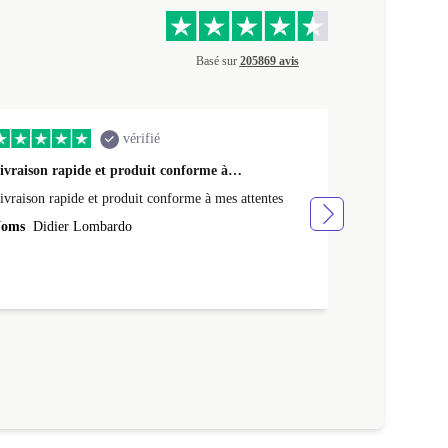
Basé sur
205869 avis
vérifié
ivraison rapide et produit conforme à…
Très bonne ex
ivraison rapide et produit conforme à mes attentes
Très bonne exp
bien, batterie
oms
Didier Lombardo
je ne savais pas
Noms
Célin
très rapide ! 