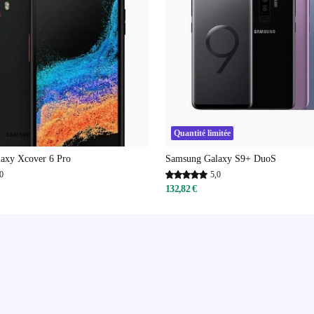
Quantité limitée
axy Xcover 6 Pro
Samsung Galaxy S9+ DuoS
0
5,0
132,82 €