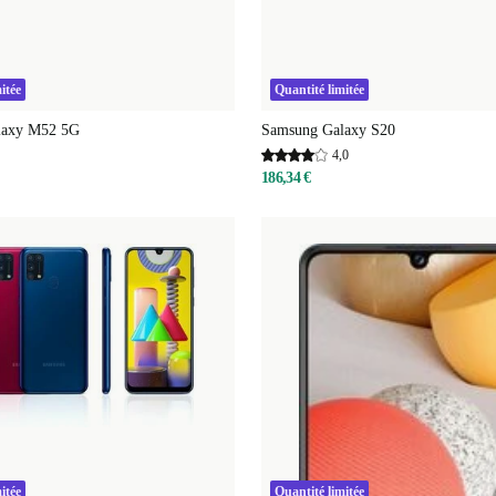
itée
Quantité limitée
laxy M52 5G
Samsung Galaxy S20
4,0
186,34 €
itée
Quantité limitée