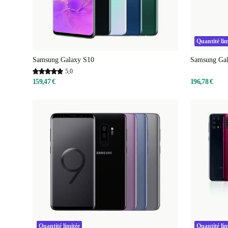
Quantité lim
Samsung Galaxy S10
Samsung Ga
5,0
159,47 €
196,78 €
Quantité limitée
Quantité lim