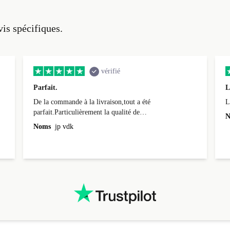
vis spécifiques.
vérifié
Parfait.
L
De la commande à la livraison,tout a été
L
parfait.Particulièrement la qualité de
N
l'emballage.Matériel impeccable.Rien à redire...que du
Noms
jp vdk
bien!.Egalement le délai de livraison qui était même en
avance.