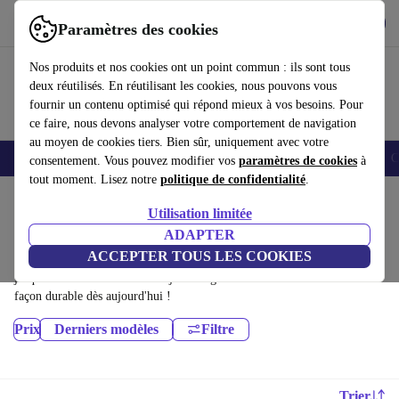
Télécharger l'application
Télécharger
Paramètres des cookies
Utilisez refurbed rapidement et facilement
Nos produits et nos cookies ont un point commun : ils sont tous
deux réutilisés. En réutilisant les cookies, nous pouvons vous
fournir un contenu optimisé qui répond mieux à vos besoins. Pour
ce faire, nous devons analyser votre comportement de navigation
au moyen de cookies tiers. Bien sûr, uniquement avec votre
Smartphones
Laptops
Tablettes
Montres connectées
Accessoires
C
consentement. Vous pouvez modifier vos
paramètres de cookies
à
tout moment. Lisez notre
politique de confidentialité
.
Accueil
Produits
Téléphones & Smartphones
Utilisation limitée
Téléphones Nokia:
ADAPTER
ACCEPTER TOUS LES COOKIES
Téléphones Nokia certifiés reconditionnés à moins de 800€ – économisez
jusqu'à 40 %. Retours sous 30 jours et garantie de 12 mois. Achetez de
façon durable dès aujourd'hui !
Prix
Derniers modèles
Filtre
Trier