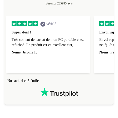
Basé sur
205995 avis
vérifié
Super deal !
Envoi rapid
Très content de l'achat de mon PC portable chez
Envoi rapide
refurbed. Le produit est en excellent état,
neuf). Je r
parfaitement conforme à la description et tourne
Noms
Jérôme F.
Noms
Pasca
super bien ! Il a de plus été livré assez
rapidement (au tout début de la fourchette
annoncée). Je recommande la boutique à 200%.
Nos avis 4 et 5 étoiles