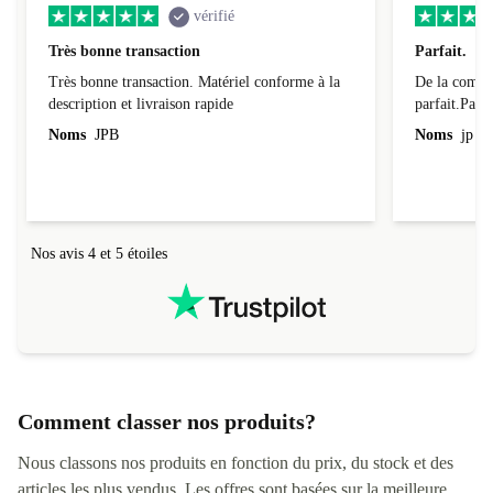
vérifié
Très bonne transaction
Parfait.
Très bonne transaction. Matériel conforme à la
De la comman
description et livraison rapide
parfait.Parti
l'emballage.
Noms
JPB
Noms
jp v
redire...que
livraison qu
Nos avis 4 et 5 étoiles
Comment classer nos produits?