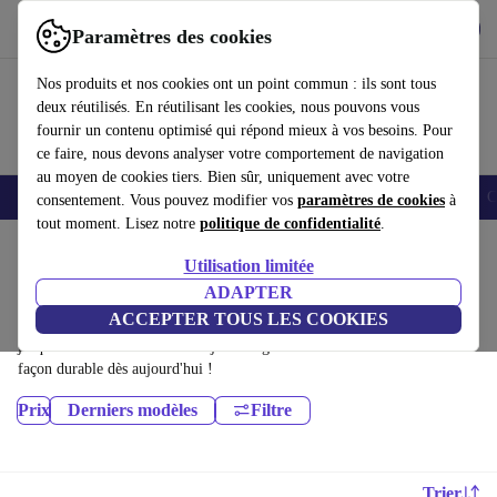
Télécharger l'application
Télécharger
Paramètres des cookies
Utilisez refurbed rapidement et facilement
Nos produits et nos cookies ont un point commun : ils sont tous
deux réutilisés. En réutilisant les cookies, nous pouvons vous
fournir un contenu optimisé qui répond mieux à vos besoins. Pour
ce faire, nous devons analyser votre comportement de navigation
au moyen de cookies tiers. Bien sûr, uniquement avec votre
Smartphones
Laptops
Tablettes
Montres connectées
Accessoires
C
consentement. Vous pouvez modifier vos
paramètres de cookies
à
tout moment. Lisez notre
politique de confidentialité
.
Accueil
Produits
Téléphones & Smartphones
Utilisation limitée
Téléphones Nokia:
ADAPTER
ACCEPTER TOUS LES COOKIES
Téléphones Nokia certifiés reconditionnés à moins de 700€ – économisez
jusqu'à 40 %. Retours sous 30 jours et garantie de 12 mois. Achetez de
façon durable dès aujourd'hui !
Prix
Derniers modèles
Filtre
Trier