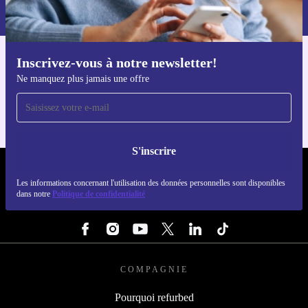
Retrouvez les informations sur l'utilisation des données personnelles
dans notre
politique de confidentialité
.
Inscrivez-vous à notre newsletter!
Téléchargez l'application refurbed
Ne manquez plus jamais une offre
Pour iOS et Android
S'inscrire
REFURBED FRANCE - RETHINK NEW.
Les informations concernant l'utilisation des données personnelles sont disponibles
dans notre
Politique de confidentialité
SUIVEZ-NOUS
COMPAGNIE