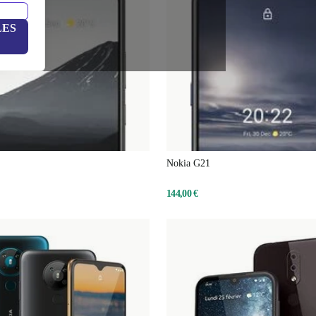
LES
Nokia G21
144,00 €