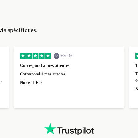
vis spécifiques.
vérifié
Correspond à mes attentes
T
Correspond à mes attentes
T
d
Noms
LEO
N