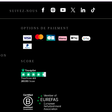
SUIVEZ-NOUS
OPTIONS DE PAIEMENT
ION
SCORE
Trustpilot
TrustScore
4.6
205593
Score