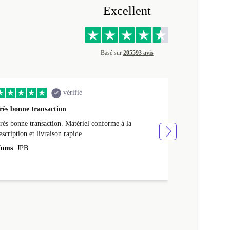
Excellent
Basé sur
205593 avis
vérifié
rès bonne transaction
Livraison rap
rès bonne transaction. Matériel conforme à la
Livraison rapid
escription et livraison rapide
Noms
NATHA
oms
JPB