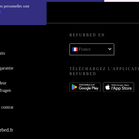
es personnelles sont
é
REFURBED EN
France
its
garantie
TÉLÉCHARGEZ L'APPLICAT
REFURBED
deur
bfragen
 contrat
rbed.fr