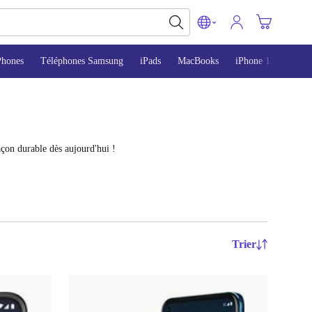
Phones
Téléphones Samsung
iPads
MacBooks
iPhone 13
iPho
çon durable dès aujourd'hui !
Trier