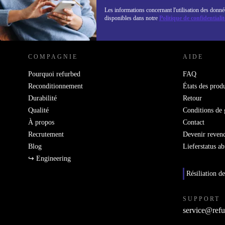
Les informations concernant l'utilisation des donné
disponibles dans notre
Politique de confidentialit
REFURBED FRANCE - RETHINK NEW.
COMPAGNIE
AIDE
Pourquoi refurbed
FAQ
Reconditionnement
États des produ
Durabilité
Retour
Qualité
Conditions de 
À propos
Contact
Recrutement
Devenir reven
Blog
Lieferstatus a
↪ Engineering
Résiliation de
SUPPORT
service@refu