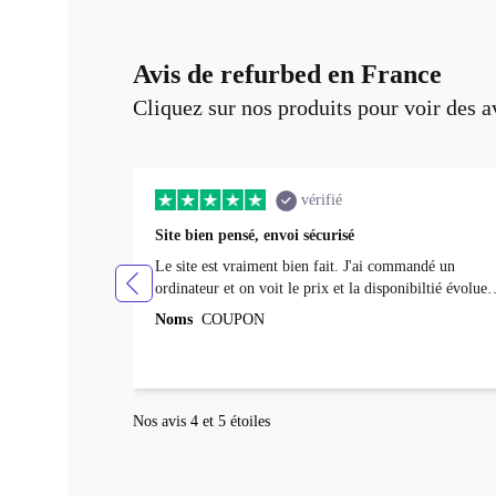
Avis de refurbed en France
Cliquez sur nos produits pour voir des a
vérifié
Site bien pensé, envoi sécurisé
Le site est vraiment bien fait. J'ai commandé un
ordinateur et on voit le prix et la disponibiltié évoluer
au fil des caractéristiques choisies. L'envoi de
Noms
COUPON
l'ordinateur s'est fait dans les délais. Le suivi du colis
fonctionnait parfaitement.
Nos avis 4 et 5 étoiles