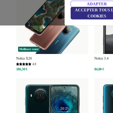
ADAPTER
ACCEPTER TOUS 
COOKIES
Meilleure vente
Nokia X20
Nokia 3.4
4,8
186,30 €
84,00 €