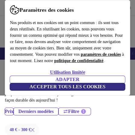
Télécharger l'application
Télécharger
Paramètres des cookies
Utilisez refurbed rapidement et facilement
Nos produits et nos cookies ont un point commun : ils sont tous
deux réutilisés. En réutilisant les cookies, nous pouvons vous
fournir un contenu optimisé qui répond mieux à vos besoins. Pour
ce faire, nous devons analyser votre comportement de navigation
au moyen de cookies tiers. Bien sûr, uniquement avec votre
Smartphones
Laptops
Tablettes
Montres connectées
Accessoires
C
consentement. Vous pouvez modifier vos
paramètres de cookies
à
tout moment. Lisez notre
politique de confidentialité
.
Accueil
Produits
Téléphones & Smartphones
Utilisation limitée
Téléphones Nokia:
ADAPTER
ACCEPTER TOUS LES COOKIES
Téléphones Nokia certifiés reconditionnés à moins de 300€ – économisez
jusqu'à 40 %. Retours sous 30 jours et garantie de 12 mois. Achetez de
façon durable dès aujourd'hui !
Prix
Derniers modèles
Filtre
48 € - 300 €