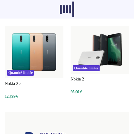
Les produits recommandés dans d'autres
catégories ne se chargent pas pour le
moment, désolé.
Quantité limitée
Quantité limitée
Nokia 2
Nokia 2.3
95,00 €
123,99 €