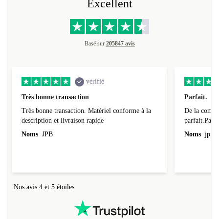
Excellent
Basé sur
205847 avis
vérifié
Très bonne transaction
Parfait.
Très bonne transaction. Matériel conforme à la
De la comman
description et livraison rapide
parfait.Parti
l'emballage.
Noms
JPB
Noms
jp v
redire...que
livraison qu
Nos avis 4 et 5 étoiles