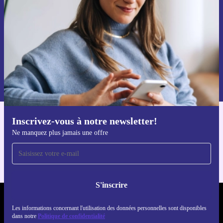
par mail
Ne manquez plus aucune offre.
S'inscrire
Retrouvez les informations sur l'utilisation des données personnelles
dans notre
politique de confidentialité
.
Inscrivez-vous à notre newsletter!
Téléchargez l'application refurbed
Ne manquez plus jamais une offre
Pour iOS et Android
S'inscrire
REFURBED FRANCE - RETHINK NEW.