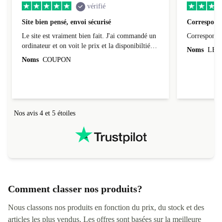
vérifié
Site bien pensé, envoi sécurisé
Correspond 
Le site est vraiment bien fait. J'ai commandé un
Correspond à
ordinateur et on voit le prix et la disponibiltié
Noms
LEO
évoluer au fil des caractéristiques choisies.
Noms
COUPON
L'envoi de l'ordinateur s'est fait dans les délais.
Le suivi du colis fonctionnait parfaitement.
Nos avis 4 et 5 étoiles
Comment classer nos produits?
Nous classons nos produits en fonction du prix, du stock et des
articles les plus vendus. Les offres sont basées sur la meilleure