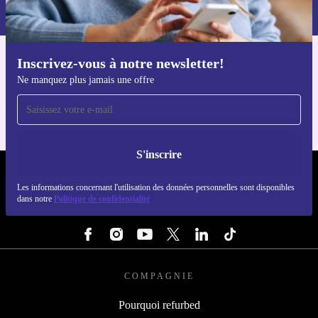
dans notre
politique de confidentialité
.
Inscrivez-vous à notre newsletter!
Téléchargez l'application refurbed
Ne manquez plus jamais une offre
Pour iOS et Android
S'inscrire
REFURBED FRANCE - RETHINK NEW.
Les informations concernant l'utilisation des données personnelles sont disponibles
dans notre
Politique de confidentialité
SUIVEZ-NOUS
COMPAGNIE
Pourquoi refurbed