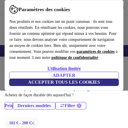
Télécharger l'application
Télécharger
Paramètres des cookies
Utilisez refurbed rapidement et facilement
Nos produits et nos cookies ont un point commun : ils sont tous
deux réutilisés. En réutilisant les cookies, nous pouvons vous
fournir un contenu optimisé qui répond mieux à vos besoins. Pour
ce faire, nous devons analyser votre comportement de navigation
au moyen de cookies tiers. Bien sûr, uniquement avec votre
Smartphones
Laptops
Tablettes
Montres connectées
Accessoires
C
consentement. Vous pouvez modifier vos
paramètres de cookies
à
tout moment. Lisez notre
politique de confidentialité
.
Accueil
Produits
Téléphones & Smartphones
Utilisation limitée
Téléphones Motorola:
ADAPTER
ACCEPTER TOUS LES COOKIES
Téléphones Motorola certifiés reconditionnés à moins de 200€ –
économisez jusqu'à 40 %. Retours sous 30 jours et garantie de 12 mois.
Achetez de façon durable dès aujourd'hui !
Prix
Derniers modèles
Filtre
102 € - 200 €