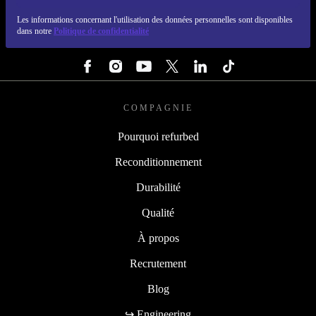
REFURBED FRANCE - RETHINK NEW.
Les informations concernant l'utilisation des données personnelles sont disponibles
dans notre
Politique de confidentialité
SUIVEZ-NOUS
COMPAGNIE
Pourquoi refurbed
Reconditionnement
Durabilité
Qualité
À propos
Recrutement
Blog
↪ Engineering