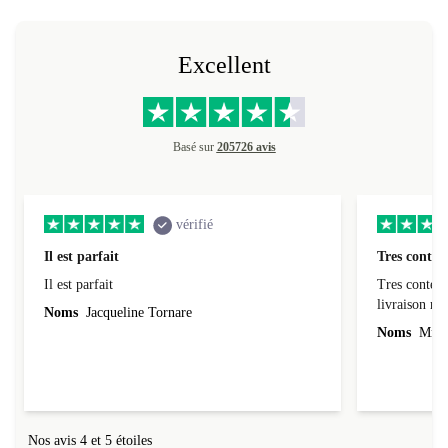
Excellent
Basé sur
205726 avis
vérifié
Il est parfait
Tres conten
Il est parfait
Tres content
livraiso
Noms
Jacqueline Tornare
Noms
Mme 
Nos avis 4 et 5 étoiles