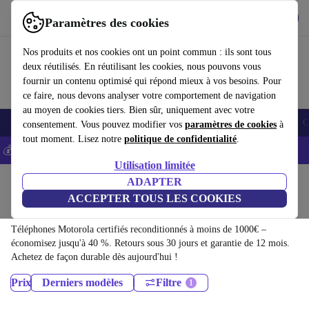
Télécharger l'application
Télécharger
Paramètres des cookies
Utilisez refurbed rapidement et facilement
Nos produits et nos cookies ont un point commun : ils sont tous
deux réutilisés. En réutilisant les cookies, nous pouvons vous
fournir un contenu optimisé qui répond mieux à vos besoins. Pour
ce faire, nous devons analyser votre comportement de navigation
au moyen de cookies tiers. Bien sûr, uniquement avec votre
Smartphones
Laptops
Tablettes
Montres connectées
Accessoires
C
consentement. Vous pouvez modifier vos
paramètres de cookies
à
tout moment. Lisez notre
politique de confidentialité
.
💰-5% EXTRA sur les iPhones – Code: IPHONEDEAL -
CGV
Utilisation limitée
Accueil
Produits
Téléphones & Smartphones
ADAPTER
ACCEPTER TOUS LES COOKIES
Téléphones Motorola:
Téléphones Motorola certifiés reconditionnés à moins de 1000€ –
économisez jusqu'à 40 %. Retours sous 30 jours et garantie de 12 mois.
Achetez de façon durable dès aujourd'hui !
Prix
Derniers modèles
Filtre