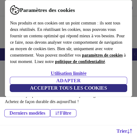
Télécharger l'application
Télécharger
Paramètres des cookies
Utilisez refurbed rapidement et facilement
Nos produits et nos cookies ont un point commun : ils sont tous
deux réutilisés. En réutilisant les cookies, nous pouvons vous
fournir un contenu optimisé qui répond mieux à vos besoins. Pour
ce faire, nous devons analyser votre comportement de navigation
au moyen de cookies tiers. Bien sûr, uniquement avec votre
Smartphones
Laptops
Tablettes
Montres connectées
Accessoires
C
consentement. Vous pouvez modifier vos
paramètres de cookies
à
tout moment. Lisez notre
politique de confidentialité
.
Accueil
Produits
Téléphones & Smartphones
Utilisation limitée
Téléphones Microsoft:
ADAPTER
ACCEPTER TOUS LES COOKIES
Téléphones Microsoft certifiés reconditionnés à moins de 600€ –
économisez jusqu'à 40 %. Retours sous 30 jours et garantie de 12 mois.
Achetez de façon durable dès aujourd'hui !
Derniers modèles
Filtre
Trier