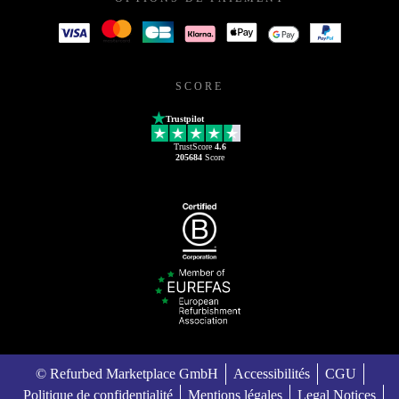
SCORE
Trustpilot
TrustScore
4.6
205684
Score
© Refurbed Marketplace GmbH
Accessibilités
CGU
Politique de confidentialité
Mentions légales
Legal Notices