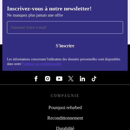
Inscrivez-vous à notre newsletter!
Téléchargez l'application refurbed
Ne manquez plus jamais une offre
Pour iOS et Android
S'inscrire
REFURBED FRANCE - RETHINK NEW.
Les informations concernant l'utilisation des données personnelles sont disponibles
dans notre
Politique de confidentialité
SUIVEZ-NOUS
COMPAGNIE
Pourquoi refurbed
Reconditionnement
Durabilité