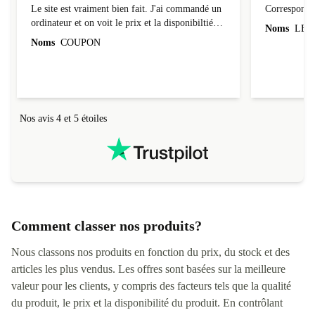
Le site est vraiment bien fait. J'ai commandé un
Correspond à
ordinateur et on voit le prix et la disponibiltié
Noms
LEO
évoluer au fil des caractéristiques choisies.
Noms
COUPON
L'envoi de l'ordinateur s'est fait dans les délais.
Le suivi du colis fonctionnait parfaitement.
Nos avis 4 et 5 étoiles
Comment classer nos produits?
Nous classons nos produits en fonction du prix, du stock et des
articles les plus vendus. Les offres sont basées sur la meilleure
valeur pour les clients, y compris des facteurs tels que la qualité
du produit, le prix et la disponibilité du produit. En contrôlant