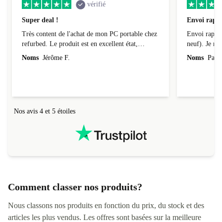
vérifié
Super deal !
Envoi rapid
Très content de l'achat de mon PC portable chez
Envoi rapide
refurbed. Le produit est en excellent état,
neuf). Je r
parfaitement conforme à la description et tourne
Noms
Jérôme F.
Noms
Pasca
super bien ! Il a de plus été livré assez
rapidement (au tout début de la fourchette
annoncée). Je recommande la boutique à 200%.
Nos avis 4 et 5 étoiles
Comment classer nos produits?
Nous classons nos produits en fonction du prix, du stock et des
articles les plus vendus. Les offres sont basées sur la meilleure