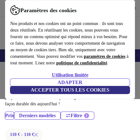
Télécharger l'application
Télécharger
Paramètres des cookies
Utilisez refurbed rapidement et facilement
Nos produits et nos cookies ont un point commun : ils sont tous
deux réutilisés. En réutilisant les cookies, nous pouvons vous
fournir un contenu optimisé qui répond mieux à vos besoins. Pour
ce faire, nous devons analyser votre comportement de navigation
au moyen de cookies tiers. Bien sûr, uniquement avec votre
Smartphones
Laptops
Tablettes
Montres connectées
Accessoires
C
consentement. Vous pouvez modifier vos
paramètres de cookies
à
tout moment. Lisez notre
politique de confidentialité
.
Accueil
Produits
Téléphones & Smartphones
Utilisation limitée
Téléphones Honor:
ADAPTER
ACCEPTER TOUS LES COOKIES
Téléphones Honor certifiés reconditionnés à moins de 100€ – économisez
jusqu'à 40 %. Retours sous 30 jours et garantie de 12 mois. Achetez de
façon durable dès aujourd'hui !
Prix
Derniers modèles
Filtre
110 € - 110 €