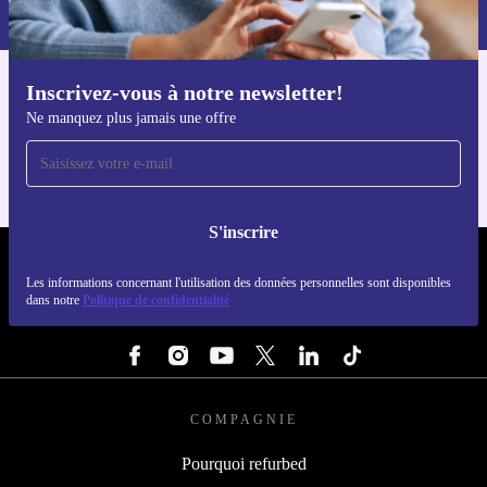
dans notre
politique de confidentialité
.
Inscrivez-vous à notre newsletter!
Téléchargez l'application refurbed
Ne manquez plus jamais une offre
Pour iOS et Android
S'inscrire
REFURBED FRANCE - RETHINK NEW.
Les informations concernant l'utilisation des données personnelles sont disponibles
dans notre
Politique de confidentialité
SUIVEZ-NOUS
COMPAGNIE
Pourquoi refurbed