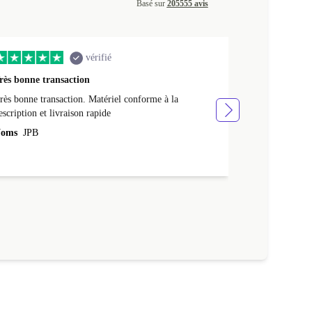
Basé sur
205555 avis
vérifié
rès bonne transaction
Livraison rap
rès bonne transaction. Matériel conforme à la
Livraison rapid
escription et livraison rapide
Noms
NATHA
oms
JPB