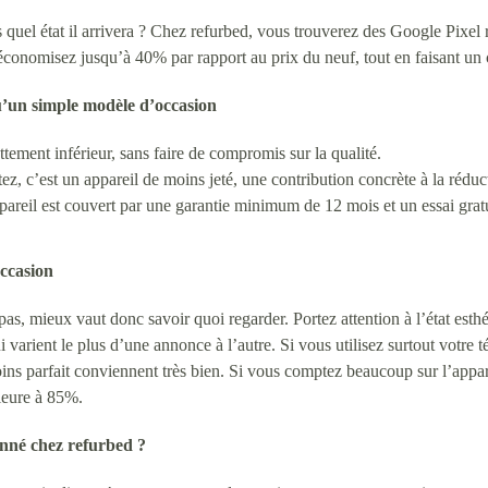
uel état il arrivera ? Chez refurbed, vous trouverez des Google Pixel r
économisez jusqu’à 40% par rapport au prix du neuf, tout en faisant un
u’un simple modèle d’occasion
tement inférieur, sans faire de compromis sur la qualité.
, c’est un appareil de moins jeté, une contribution concrète à la réduc
areil est couvert par une garantie minimum de 12 mois et un essai gratu
occasion
s, mieux vaut donc savoir quoi regarder. Portez attention à l’état esthéti
qui varient le plus d’une annonce à l’autre. Si vous utilisez surtout votre
ins parfait conviennent très bien. Si vous comptez beaucoup sur l’appar
rieure à 85%.
onné chez refurbed ?