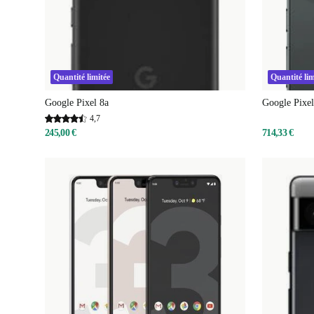
Quantité limitée
Quantité lim
Google Pixel 8a
Google Pixe
4,7
245,00 €
714,33 €