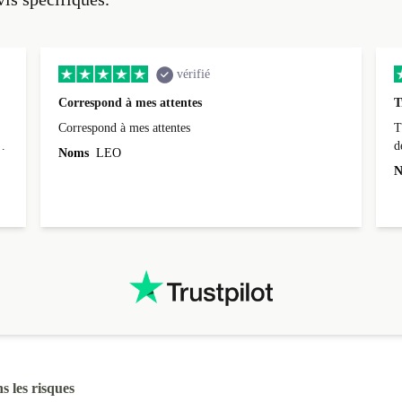
vérifié
Correspond à mes attentes
T
Correspond à mes attentes
T
d
Noms
LEO
N
s les risques