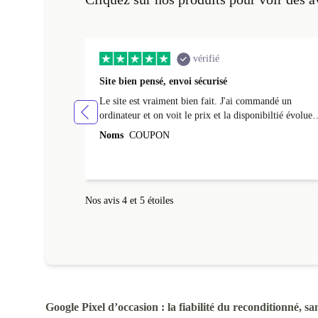
vérifié
Site bien pensé, envoi sécurisé
Le site est vraiment bien fait. J'ai commandé un
ordinateur et on voit le prix et la disponibiltié évoluer
au fil des caractéristiques choisies. L'envoi de
Noms
COUPON
l'ordinateur s'est fait dans les délais. Le suivi du colis
fonctionnait parfaitement.
Nos avis 4 et 5 étoiles
Google Pixel d’occasion : la fiabilité du reconditionné, san