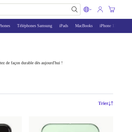
Phones
Téléphones Samsung
iPads
MacBooks
iPhone 13
iPho
ez de façon durable dès aujourd'hui !
Trier