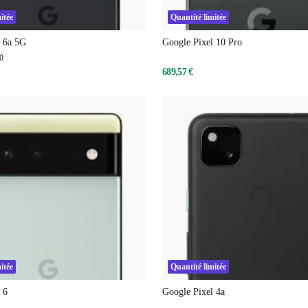
itée
Quantité limitée
l 6a 5G
Google Pixel 10 Pro
0
689,57 €
itée
Quantité limitée
 6
Google Pixel 4a