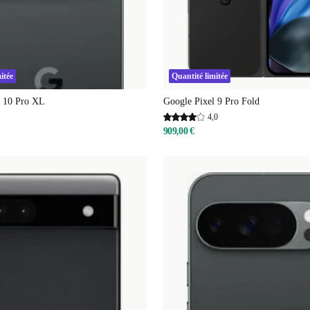
itée
Quantité limitée
l 10 Pro XL
Google Pixel 9 Pro Fold
4,0
909,00 €