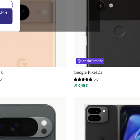
LES
Quantité limitée
 8
Google Pixel 3a
0
5,0
213,90 €