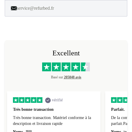
service@refurbed.fr
Excellent
Basé sur
205848 avis
vérifié
Très bonne transaction
Parfait.
Très bonne transaction. Matériel conforme à la
De la comman
description et livraison rapide
parfait.Parti
l'emballage.
Noms
JPB
Noms
jp v