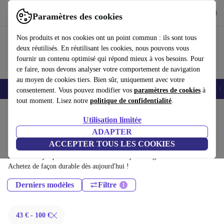
Télécharger l'application
Télécharger
Paramètres des cookies
Utilisez refurbed rapidement et facilement
Nos produits et nos cookies ont un point commun : ils sont tous
deux réutilisés. En réutilisant les cookies, nous pouvons vous
fournir un contenu optimisé qui répond mieux à vos besoins. Pour
ce faire, nous devons analyser votre comportement de navigation
au moyen de cookies tiers. Bien sûr, uniquement avec votre
Smartphones
Laptops
Tablettes
Montres connectées
Accessoires
C
consentement. Vous pouvez modifier vos
paramètres de cookies
à
tout moment. Lisez notre
politique de confidentialité
.
Accueil
Produits
Téléphones & Smartphones
Utilisation limitée
Téléphones Emporia:
ADAPTER
ACCEPTER TOUS LES COOKIES
Téléphones Emporia certifiés reconditionnés à moins de 100€ –
économisez jusqu'à 40 %. Retours sous 30 jours et garantie de 12 mois.
Achetez de façon durable dès aujourd'hui !
Derniers modèles
Filtre
43 € - 100 €